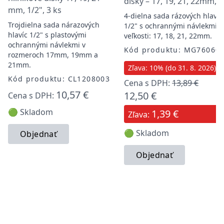
disky – 17, 19, 21, 22mm, 
mm, 1/2", 3 ks
4-dielna sada rázových hlavíc
Trojdielna sada nárazových
1/2" s ochrannými návlekmi,
hlavíc 1/2" s plastovými
veľkosti: 17, 18, 21, 22mm.
ochrannými návlekmi v
Kód produktu: MG76060
rozmeroch 17mm, 19mm a
21mm.
Zľava: 10% (do 31. 8. 2026)
Kód produktu: CL1208003
Cena s DPH:
13,89 €
10,57 €
12,50 €
Cena s DPH:
🟢 Skladom
1,39 €
Zľava:
🟢 Skladom
Objednať
Objednať