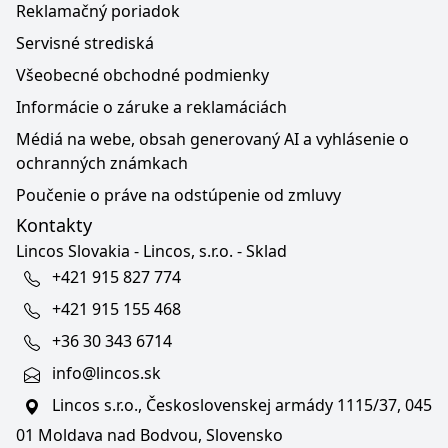
Reklamačný poriadok
Servisné strediská
Všeobecné obchodné podmienky
Informácie o záruke a reklamáciách
Médiá na webe, obsah generovaný AI a vyhlásenie o
ochranných známkach
Poučenie o práve na odstúpenie od zmluvy
Kontakty
Lincos Slovakia - Lincos, s.r.o. - Sklad
+421 915 827 774
+421 915 155 468
+36 30 343 6714
info@lincos.sk
Lincos s.r.o., Československej armády 1115/37, 045
01 Moldava nad Bodvou, Slovensko