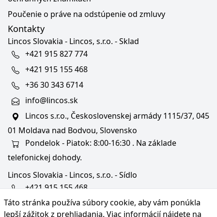
Poučenie o práve na odstúpenie od zmluvy
Kontakty
Lincos Slovakia - Lincos, s.r.o. - Sklad
+421 915 827 774
+421 915 155 468
+36 30 343 6714
info@lincos.sk
Lincos s.r.o., Československej armády 1115/37, 045
01 Moldava nad Bodvou, Slovensko
Pondelok - Piatok: 8:00-16:30 . Na základe
telefonickej dohody.
Lincos Slovakia - Lincos, s.r.o. - Sídlo
+421 915 155 468
Táto stránka používa súbory cookie, aby vám ponúkla
+36/30 343 6714
lepší zážitok z prehliadania. Viac informácií nájdete na