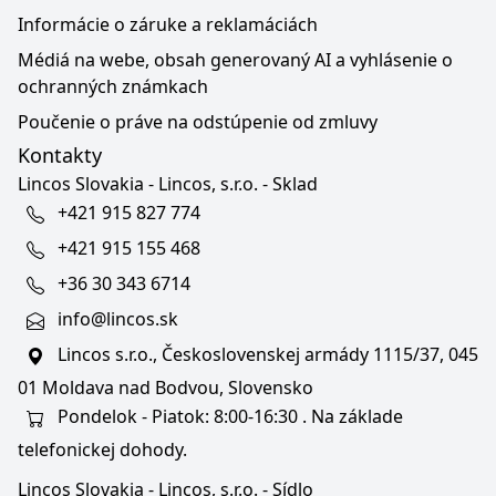
Informácie o záruke a reklamáciách
Médiá na webe, obsah generovaný AI a vyhlásenie o
ochranných známkach
Poučenie o práve na odstúpenie od zmluvy
Kontakty
Lincos Slovakia - Lincos, s.r.o. - Sklad
+421 915 827 774
+421 915 155 468
+36 30 343 6714
info@lincos.sk
Lincos s.r.o., Československej armády 1115/37, 045
01 Moldava nad Bodvou, Slovensko
Pondelok - Piatok: 8:00-16:30 . Na základe
telefonickej dohody.
Lincos Slovakia - Lincos, s.r.o. - Sídlo