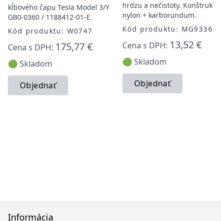
hrdzu a nečistoty. Konštrukcia
kĺbového čapu Tesla Model 3/Y
nylon + karborundum.
GB0-0360 / 1188412-01-E.
Kód produktu: MG93367
Kód produktu: W0747
13,52 €
175,77 €
Cena s DPH:
Cena s DPH:
🟢 Skladom
🟢 Skladom
Objednať
Objednať
Informácia