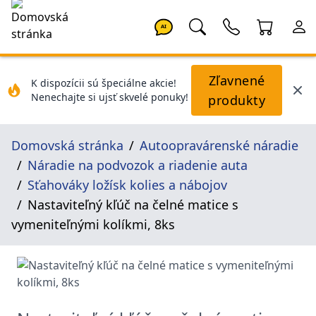
AI
Zľavnené
K dispozícii sú špeciálne akcie!
Nenechajte si ujsť skvelé ponuky!
produkty
Domovská stránka
Autoopravárenské náradie
Náradie na podvozok a riadenie auta
Sťahováky ložísk kolies a nábojov
Nastaviteľný kľúč na čelné matice s
vymeniteľnými kolíkmi, 8ks