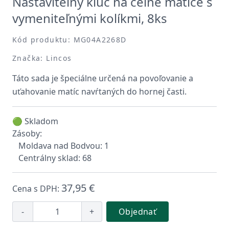
Nastaviteľný kľúč na čelné matice s
vymeniteľnými kolíkmi, 8ks
Kód produktu: MG04A2268D
Značka: Lincos
Táto sada je špeciálne určená na povoľovanie a
uťahovanie matíc navŕtaných do hornej časti.
🟢 Skladom
Zásoby:
Moldava nad Bodvou: 1
Centrálny sklad: 68
37,95 €
Cena s DPH:
-
+
Objednať