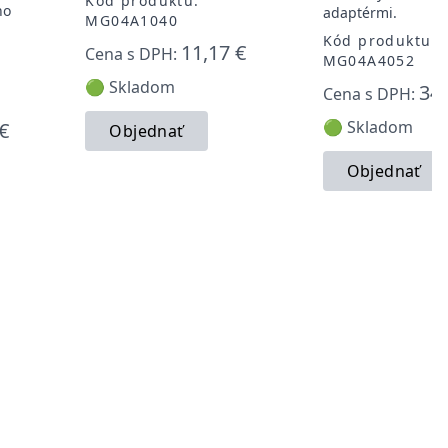
Kód produktu:
ho
adaptérmi.
MG04A1040
Kód produktu:
11,17 €
Cena s DPH:
MG04A4052
🟢 Skladom
34,
Cena s DPH:
🟢 Skladom
€
Objednať
Objednať