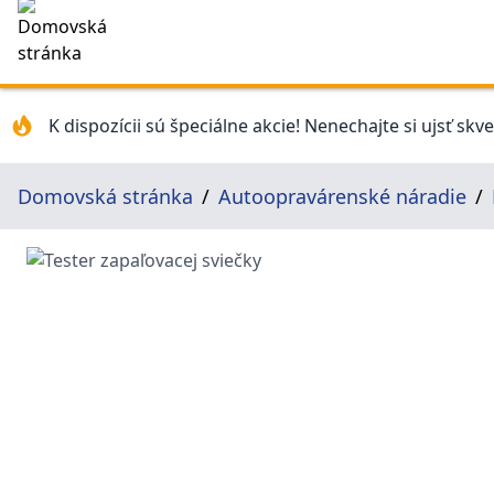
K dispozícii sú špeciálne akcie! Nenechajte si ujsť skv
Domovská stránka
Autoopravárenské náradie