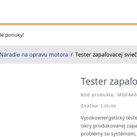
elé ponuky!
Náradie na opravu motora
Tester zapaľovacej svie
Tester zapaľo
Kód produktu: MG04A
Značka: Lincos
Vysokoenergetický tester
iskry produkovanej zap
problémy so systémom, a