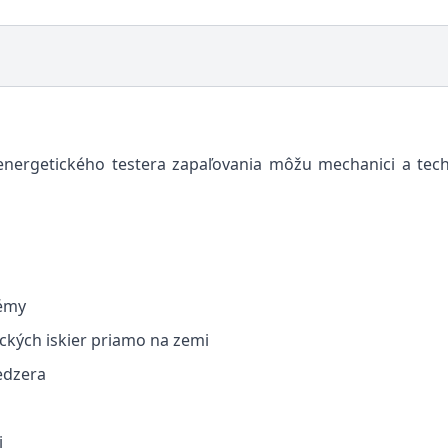
ergetického testera zapaľovania môžu mechanici a techn
témy
ckých iskier priamo na zemi
edzera
i