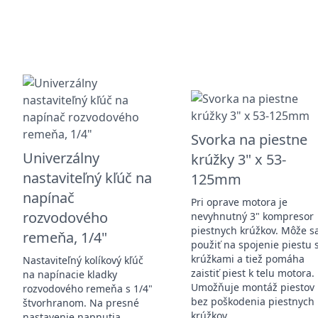
Svorka na piestne
Univerzálny
krúžky 3" x 53-
nastaviteľný kľúč na
125mm
napínač
Pri oprave motora je
rozvodového
nevyhnutný 3" kompresor
piestnych krúžkov. Môže s
remeňa, 1/4"
použiť na spojenie piestu 
krúžkami a tiež pomáha
Nastaviteľný kolíkový kľúč
zaistiť piest k telu motora.
na napínacie kladky
Umožňuje montáž piestov
rozvodového remeňa s 1/4"
bez poškodenia piestnych
štvorhranom. Na presné
krúžkov.
nastavenie napnutia