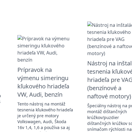
Nástroj na inšta
Prípravok na
tesnenia kľukov
výmenu simeringu
hriadeľa pre VA
kľukového hriadeľa
(benzínové a
VW, Audi, benzín
naftové motory)
a
s
Tento nástroj na montáž
Špeciálny nástroj na 
tesnenia kľukového hriadeľa
montáž dištančných
je určený pre motory
krúžkov/puzdier
Volkswagen, Audi, Škoda
dištančných krúžkov s
16v 1,4, 1,6 a používa sa aj
snímačom rýchlosti na