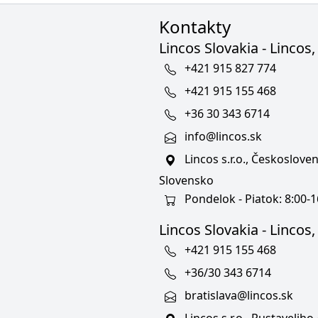
Kontakty
Lincos Slovakia - Lincos, 
+421 915 827 774
+421 915 155 468
+36 30 343 6714
info@lincos.sk
Lincos s.r.o., Českoslov
Slovensko
Pondelok - Piatok: 8:00-1
Lincos Slovakia - Lincos, s
+421 915 155 468
+36/30 343 6714
bratislava@lincos.sk