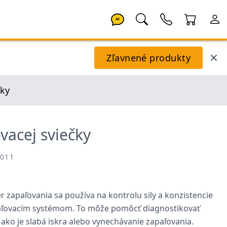
AI
Zľavnené produkty
čky
vacej sviečky
6011
 zapaľovania sa používa na kontrolu sily a konzistencie
aľovacím systémom. To môže pomôcť diagnostikovať
ko je slabá iskra alebo vynechávanie zapaľovania.