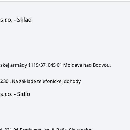
s.r.o. - Sklad
enskej armády 1115/37, 045 01 Moldava nad Bodvou,
6:30 . Na základe telefonickej dohody.
.r.o. - Sídlo