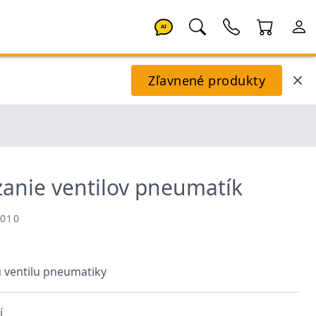
AI
Zľavnené produkty
ezanie ventilov pneumatík
0010
u ventilu pneumatiky
í