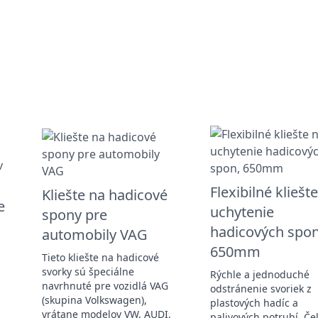
Flexibilné kliešt
Kliešte na hadicové
e
uchytenie
spony pre
hadicových spon
automobily VAG
650mm
Tieto kliešte na hadicové
svorky sú špeciálne
Rýchle a jednoduché
navrhnuté pre vozidlá VAG
odstránenie svoriek z
(skupina Volkswagen),
plastových hadíc a
vrátane modelov VW, AUDI,
palivových potrubí. Če