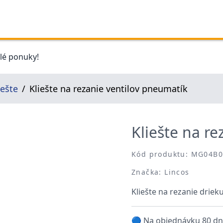
elé ponuky!
iešte
Kliešte na rezanie ventilov pneumatík
Kliešte na r
Kód produktu: MG04B
Značka: Lincos
Kliešte na rezanie driek
🔵 Na objednávku 80 dn