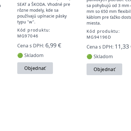
SEAT a ŠKODA. Vhodné pre
a
sa pohybujú od 3 mm 
rôzne modely, kde sa
mm so 650 mm flexibi
používajú upínacie pásky
káblom pre ťažko dos
typu "w".
miesta.
Kód produktu:
Kód produktu:
MG97046
MG94196D
6,99 €
Cena s DPH:
11,33 
Cena s DPH:
🟢 Skladom
🟢 Skladom
Objednať
Objednať