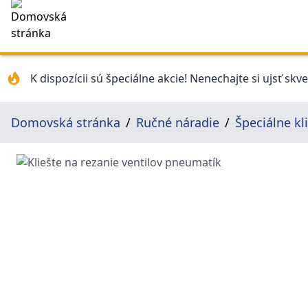
K dispozícii sú špeciálne akcie! Nenechajte si ujsť skv
Domovská stránka
Ručné náradie
Špeciálne kl