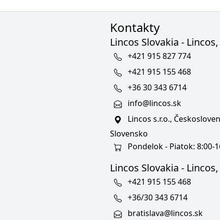
Kontakty
Lincos Slovakia - Lincos, 
+421 915 827 774
+421 915 155 468
+36 30 343 6714
info@lincos.sk
Lincos s.r.o., Českoslov
Slovensko
Pondelok - Piatok: 8:00-1
Lincos Slovakia - Lincos, s
+421 915 155 468
+36/30 343 6714
bratislava@lincos.sk