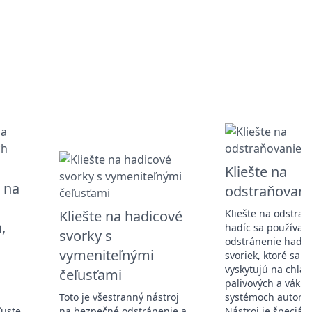
Kliešte na
e na
odstraňovani
Kliešte na hadicové
Kliešte na odstraň
,
hadíc sa používajú
svorky s
odstránenie hadic
vymeniteľnými
svoriek, ktoré sa 
vyskytujú na chlad
čeľusťami
palivových a váku
Toto je všestranný nástroj
systémoch automob
ľuste
na bezpečné odstránenie a
Nástroj je špeciál