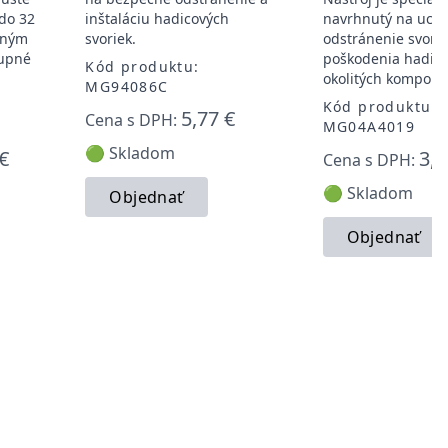
do 32
inštaláciu hadicových
navrhnutý na uch
lným
svoriek.
odstránenie svorie
tupné
poškodenia hadice
Kód produktu:
okolitých kompone
MG94086C
Kód produktu:
5,77 €
Cena s DPH:
MG04A4019
🟢 Skladom
€
3,8
Cena s DPH:
🟢 Skladom
Objednať
Objednať