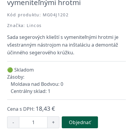
vymeniteľnými hrotmi
Kód produktu: MG04J1202
Značka: Lincos
Sada segerových klieští s vymeniteľnými hrotmi je
všestranným nástrojom na inštaláciu a demontáž
účinného segerového krúžku.
🟢 Skladom
Zásoby:
Moldava nad Bodvou: 0
Centrálny sklad: 1
18,43 €
Cena s DPH:
-
+
Objednať