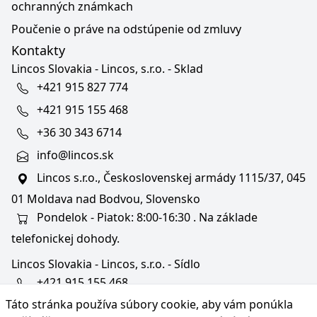
ochranných známkach
Poučenie o práve na odstúpenie od zmluvy
Kontakty
Lincos Slovakia - Lincos, s.r.o. - Sklad
+421 915 827 774
+421 915 155 468
+36 30 343 6714
info@lincos.sk
Lincos s.r.o., Československej armády 1115/37, 045
01 Moldava nad Bodvou, Slovensko
Pondelok - Piatok: 8:00-16:30 . Na základe
telefonickej dohody.
Lincos Slovakia - Lincos, s.r.o. - Sídlo
+421 915 155 468
Táto stránka používa súbory cookie, aby vám ponúkla
+36/30 343 6714