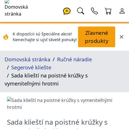
AI
Zľavnené
K dispozícii sú špeciálne akcie!
Nenechajte si ujsť skvelé ponuky!
produkty
Domovská stránka
Ručné náradie
Segerové kliešte
Sada klieští na poistné krúžky s
vymeniteľnými hrotmi
Sada klieští na poistné krúžky s