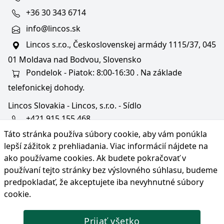
+36 30 343 6714
info@lincos.sk
Lincos s.r.o., Československej armády 1115/37, 045
01 Moldava nad Bodvou, Slovensko
Pondelok - Piatok: 8:00-16:30 . Na základe
telefonickej dohody.
Lincos Slovakia - Lincos, s.r.o. - Sídlo
+421 915 155 468
Táto stránka používa súbory cookie, aby vám ponúkla
+36/30 343 6714
lepší zážitok z prehliadania. Viac informácií nájdete na
bratislava@lincos.sk
ako používame cookies
. Ak budete pokračovať v
Lincos s.r.o., Rustaveliho 4, 831 06 Bratislava - m. č.
používaní tejto stránky bez výslovného súhlasu, budeme
Rača, Slovensko
predpokladať, že akceptujete iba nevyhnutné súbory
cookie.
Iba sídlo firmy
Prijať všetko