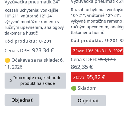
Vyzúvačka pneumatík 24"
Vyzúvačka pneumatík 24"
Rozsah uchytenia: vonkajšie
Rozsah uchytenia: vonkajšie
10"-21", vnútorné 12"-24",
10"-21", vnútorné 12"-24",
výkyvné montážne rameno s
výkyvné montážne rameno s
ručným upevnením, analógov
ručným upevnením, analógový
tlakomer a hustič
tlakomer a hustič
Kód produktu: U-201 380
Kód produktu: U-201
923,34 €
Cena s DPH:
Zľava: 10% (do 31. 8. 2026)
Cena s DPH:
958,17 €
🟡 Očakáva sa na sklade: 6.
862,35 €
11. 2026
95,82 €
Zľava:
Informujte ma, keď bude
produkt na sklade
🟢 Skladom
Objednať
Objednať