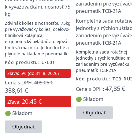
k vyvažovačkám, nosnosť 75
kg
Kompletná sada rotačnej
Zdvihák kolies s nosnosťou 75kg
jednotky s rýchlohuštiaci
pre vyvažovačky kolies, oceľovo-
zariadením pre vyzúvačku
hliníková koľajnica,
ergonomický ovládač a olejová
pneumatík TCB-21A
hmlová maznica. Jednoduché a
Kompletná sada rotačnej
plynulé nakladanie pneumatík.
jednotky s rýchlohuštiacim
Kód produktu: U-L01
zariadením pre vyzúvačku
pneumatík TCB-21A
Zľava: 5% (do 31. 8. 2026)
Kód produktu: TCB-RUI
Cena s DPH:
409,06 €
47,85 €
Cena s DPH:
388,61 €
🟢 Skladom
20,45 €
Zľava:
Objednať
🟢 Skladom
Objednať