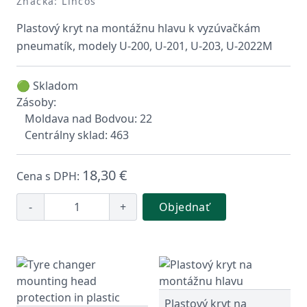
Značka: Lincos
Plastový kryt na montážnu hlavu k vyzúvačkám
pneumatík, modely U-200, U-201, U-203, U-2022M
🟢 Skladom
Zásoby:
Moldava nad Bodvou: 22
Centrálny sklad: 463
18,30 €
Cena s DPH:
-
+
Objednať
Plastový kryt na