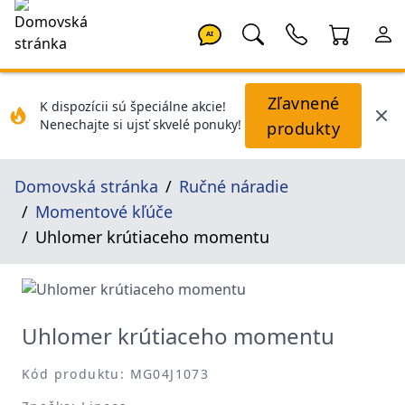
AI
Zľavnené
K dispozícii sú špeciálne akcie!
Nenechajte si ujsť skvelé ponuky!
produkty
Domovská stránka
Ručné náradie
Momentové kľúče
Uhlomer krútiaceho momentu
Uhlomer krútiaceho momentu
Kód produktu: MG04J1073