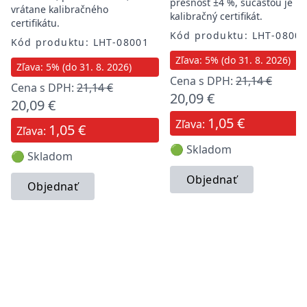
presnosť ±4 %, súčasťou je
vrátane kalibračného
kalibračný certifikát.
certifikátu.
Kód produktu: LHT-0800
Kód produktu: LHT-08001
Zľava: 5% (do 31. 8. 2026)
Zľava: 5% (do 31. 8. 2026)
Cena s DPH:
21,14 €
Cena s DPH:
21,14 €
20,09 €
20,09 €
1,05 €
Zľava:
1,05 €
Zľava:
🟢 Skladom
🟢 Skladom
Objednať
Objednať