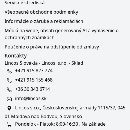
Servisné strediská
Všeobecné obchodné podmienky
Informácie o záruke a reklamáciách
Médiá na webe, obsah generovaný AI a vyhlásenie o
ochranných známkach
Poučenie o práve na odstúpenie od zmluvy
Kontakty
Lincos Slovakia - Lincos, s.r.o. - Sklad
+421 915 827 774
+421 915 155 468
+36 30 343 6714
info@lincos.sk
Lincos s.r.o., Československej armády 1115/37, 045
01 Moldava nad Bodvou, Slovensko
Pondelok - Piatok: 8:00-16:30 . Na základe