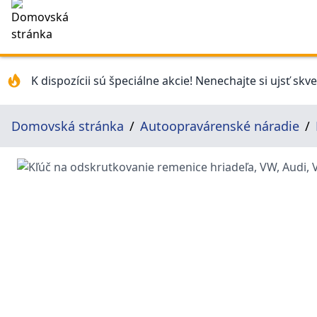
K dispozícii sú špeciálne akcie! Nenechajte si ujsť skv
Domovská stránka
Autoopravárenské náradie