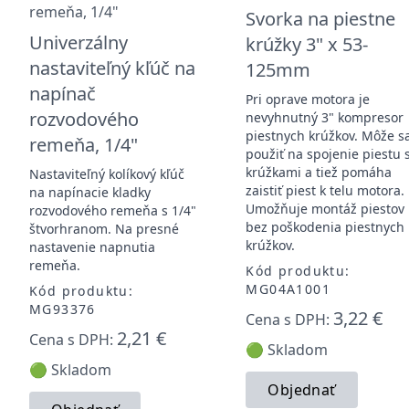
Svorka na piestne
Univerzálny
krúžky 3" x 53-
nastaviteľný kľúč na
125mm
napínač
Pri oprave motora je
rozvodového
nevyhnutný 3" kompresor
piestnych krúžkov. Môže s
remeňa, 1/4"
použiť na spojenie piestu 
krúžkami a tiež pomáha
Nastaviteľný kolíkový kľúč
zaistiť piest k telu motora.
na napínacie kladky
Umožňuje montáž piestov
rozvodového remeňa s 1/4"
bez poškodenia piestnych
štvorhranom. Na presné
krúžkov.
nastavenie napnutia
remeňa.
Kód produktu:
MG04A1001
Kód produktu:
MG93376
3,22 €
Cena s DPH:
2,21 €
Cena s DPH:
🟢 Skladom
🟢 Skladom
Objednať