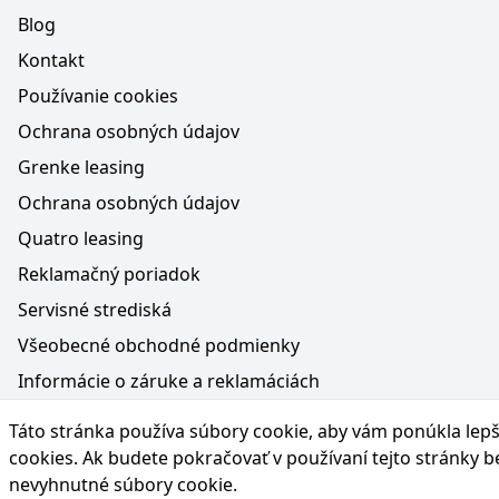
Blog
Kontakt
Používanie cookies
Ochrana osobných údajov
Grenke leasing
Ochrana osobných údajov
Quatro leasing
Reklamačný poriadok
Servisné strediská
Všeobecné obchodné podmienky
Informácie o záruke a reklamáciách
Médiá na webe, obsah generovaný AI a vyhlásenie o oc
Táto stránka používa súbory cookie, aby vám ponúkla lepší
Poučenie o práve na odstúpenie od zmluvy
cookies
. Ak budete pokračovať v používaní tejto stránky 
nevyhnutné súbory cookie.