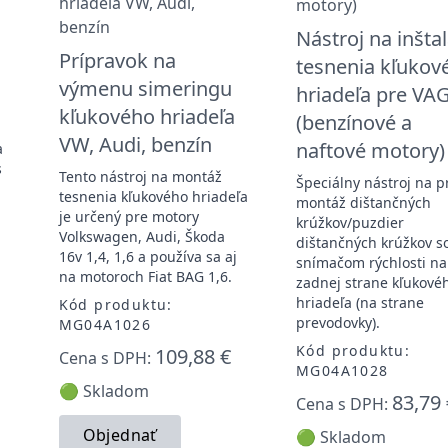
Nástroj na inšta
Prípravok na
tesnenia kľukov
výmenu simeringu
hriadeľa pre VA
kľukového hriadeľa
(benzínové a
VW, Audi, benzín
naftové motory)
a
s
Tento nástroj na montáž
Špeciálny nástroj na 
tesnenia kľukového hriadeľa
montáž dištančných
je určený pre motory
krúžkov/puzdier
Volkswagen, Audi, Škoda
dištančných krúžkov s
16v 1,4, 1,6 a používa sa aj
snímačom rýchlosti na
na motoroch Fiat BAG 1,6.
zadnej strane kľukové
hriadeľa (na strane
Kód produktu:
prevodovky).
MG04A1026
Kód produktu:
109,88 €
Cena s DPH:
MG04A1028
🟢 Skladom
83,79 
Cena s DPH:
Objednať
🟢 Skladom