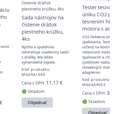
Tester tesnost
láciu
úniku CO2 p
ého
Sada nástrojov na
tesnením hla
G
čistenie drážok
motora s ada
piestneho krúžku,
CO2 Detekcia únik
4ks
spaľovania. Tento n
presnú
Rýchlo a spoľahlivo
určený na kontrol
odstraňuje usadeniny sadzí
netesností medzi
z drážky. Má ľahko
spaľovacím a chla
o
vymeniteľné čepele.
systémom vodou
chladených motoro
Kód produktu:
ho
adaptérmi.
MG04A1040
Kód produktu:
11,17 €
Cena s DPH:
MG04A4052
🟢 Skladom
34,
Cena s DPH:
🟢 Skladom
€
Objednať
Objednať