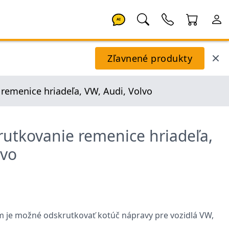
AI
Zľavnené produkty
remenice hriadeľa, VW, Audi, Volvo
rutkovanie remenice hriadeľa,
lvo
ým je možné odskrutkovať kotúč nápravy pre vozidlá VW,