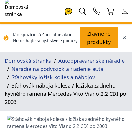
AI
Zľavnené
K dispozícii sú špeciálne akcie!
Nenechajte si ujsť skvelé ponuky!
produkty
Domovská stránka
Autoopravárenské náradie
Náradie na podvozok a riadenie auta
Sťahováky ložísk kolies a nábojov
Sťahovák náboja kolesa / ložiska zadného
kyvného ramena Mercedes Vito Viano 2.2 CDI po
2003