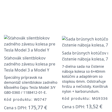
Sada brúsnych kotúčov na
Sťahovák silentblokov
čistenie náboja kolesa, 7k
zadného závesu kolesa pre
7-dielna sada na čistenie
Tesla Model 3 a Model Y
náboja kolesa so 6×40mm
kotúčmi a adaptérom so
Špeciálny prípravok na
stopkou 6mm. Odstraňuje
demontáž silentblokov zadného
hrdzu a nečistoty. Konštrukcia
kĺbového čapu Tesla Model 3/Y
nylon + karborundum.
GB0-0360 / 1188412-01-E.
Kód produktu: MG93367
Kód produktu: W0747
13,52 €
175,77 €
Cena s DPH:
Cena s DPH: