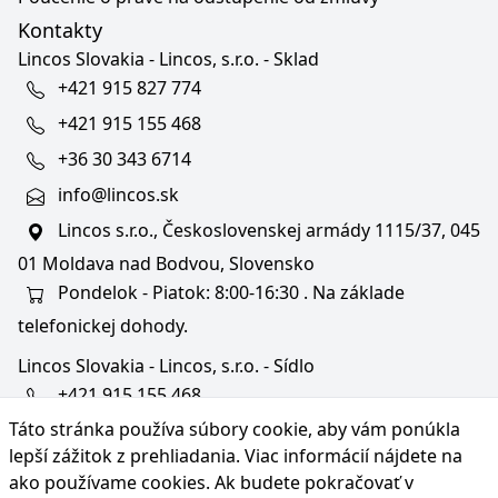
Kontakty
Lincos Slovakia - Lincos, s.r.o. - Sklad
+421 915 827 774
+421 915 155 468
+36 30 343 6714
info@lincos.sk
Lincos s.r.o., Československej armády 1115/37, 045
01 Moldava nad Bodvou, Slovensko
Pondelok - Piatok: 8:00-16:30 . Na základe
telefonickej dohody.
Lincos Slovakia - Lincos, s.r.o. - Sídlo
+421 915 155 468
Táto stránka používa súbory cookie, aby vám ponúkla
+36/30 343 6714
lepší zážitok z prehliadania. Viac informácií nájdete na
bratislava@lincos.sk
ako používame cookies
. Ak budete pokračovať v