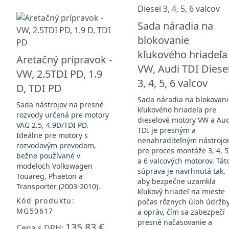
Sada náradia na
blokovanie
kľukového hriadeľa
Aretačný prípravok -
VW, Audi TDI Diese
VW, 2.5TDI PD, 1.9
3, 4, 5, 6 valcov
D, TDI PD
Sada náradia na blokovan
Sada nástrojov na presné
kľukového hriadeľa pre
rozvody určená pre motory
dieselové motory VW a Au
VAG 2.5, 4.9D/TDI PD.
TDI je presným a
Ideálne pre motory s
nenahraditeľným nástroj
rozvodovým prevodom,
pre proces montáže 3, 4, 5
bežne používané v
a 6 valcových motorov. Tát
modeloch Volkswagen
súprava je navrhnutá tak,
Touareg, Phaeton a
aby bezpečne uzamkla
Transporter (2003-2010).
kľukový hriadeľ na mieste
Kód produktu:
počas rôznych úloh údržb
MG50617
a opráv, čím sa zabezpečí
presné načasovanie a
135,83 €
Cena s DPH: