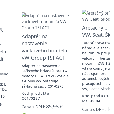
Aretačný príp
VW, Seat, Šk
Adaptér na
nastavenie
Táto súprava rozv
e
náradia je špeciál
vačkového hriadeľa
eľa
navrhnutá pre použ
VW Group TSI ACT
di
valcovými benzíno
motormi VAG 1,2 V
Adaptér na nastavenie
vďaka čomu je uži
vačkového hriadeľa pre 1.4L
nástrojom pre
ového
motory TSI ACT/CoD vozidiel
automobilových te
skupiny VW. Vyžaduje
pracujúcich na voz
r, LT
základnú sadu C01/0275.
VW, Seat a Škoda.
 TDI.
Kód produktu:
Kód produktu:
410
C01/0287
MG50084
€
85,98 €
Cena s DPH:
14,
Cena s DPH: