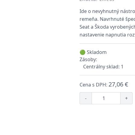
Ide o nevyhnutný nástro
remeňa. Navrhnuté špeci
Seat a Škoda vyrobenýc
nastavenie napnutia ro
🟢 Skladom
Zásoby:
Centrálny sklad: 1
27,06 €
Cena s DPH:
-
+