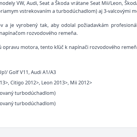
modely VW, Audi, Seat a Škoda vrátane Seat Mii/Leon, Škoda
s priamym vstrekovaním a turbodúchadlom) aj 3-valcovými mo
ov a je vyrobený tak, aby odolal požiadavkám profesioná
 s napínačom rozvodového remeňa.
ú opravu motora, tento kľúč k napínači rozvodového remeň
Up!/ Golf V11, Audi A1/A3
13>, Citigo 2012>, Leon 2013>, Mii 2012>
lňovaný turbodúchadlom)
lňovaný turbodúchadlom)