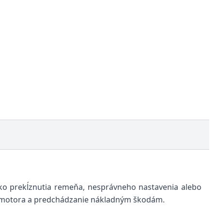
ko prekĺznutia remeňa, nesprávneho nastavenia alebo
u motora a predchádzanie nákladným škodám.