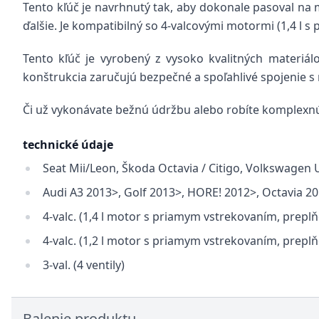
Tento kľúč je navrhnutý tak, aby dokonale pasoval na 
ďalšie. Je kompatibilný so 4-valcovými motormi (1,4 l 
Tento kľúč je vyrobený z vysoko kvalitných materiál
konštrukcia zaručujú bezpečné a spoľahlivé spojenie
Či už vykonávate bežnú údržbu alebo robíte komplexn
technické údaje
Seat Mii/Leon, Škoda Octavia / Citigo, Volkswagen 
Audi A3 2013>, Golf 2013>, HORE! 2012>, Octavia 20
4-valc. (1,4 l motor s priamym vstrekovaním, prep
4-valc. (1,2 l motor s priamym vstrekovaním, prep
3-val. (4 ventily)
Balenie produktu