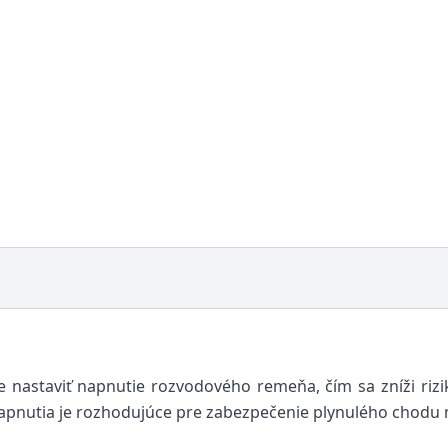
astaviť napnutie rozvodového remeňa, čím sa zníži rizi
apnutia je rozhodujúce pre zabezpečenie plynulého chod