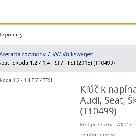
elé ponuky!
Aretácia rozvodov
VW Volkswagen
t, Škoda 1.2 / 1.4 TSI / TFSI (2013) (T10499)
Kľúč k napín
Audi, Seat, Š
(T10499)
Kód produktu: W0419
Značka: Lincos