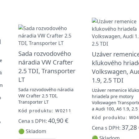
l
Sada rozvodového
Uzáver remenic
ie
náradia VW Crafter
kľukového hriad
2.5 TDI, Transporter
Volkswagen, Au
di
LT
1.9, 2.5 TDI
om
Sada rozvodového náradia
Uzáver remenice kľuk
VW Crafter 2.5 TDI,
hriadeľa pre motory
o
Transporter LT
Volkswagen Transporte
a Audi 100, A6 1.9, 2.5
Kód produktu: W0211
Kód produktu: W0
40,90 €
Cena s DPH:
y
37,28 
Cena s DPH:
🟢 Skladom
🟢 Skladom