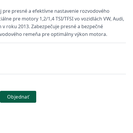
j pre presné a efektívne nastavenie rozvodového
álne pre motory 1,2/1,4 TSI/TFSI vo vozidlách VW, Audi,
h v roku 2013. Zabezpečuje presné a bezpečné
zvodového remeňa pre optimálny výkon motora.
Objednať