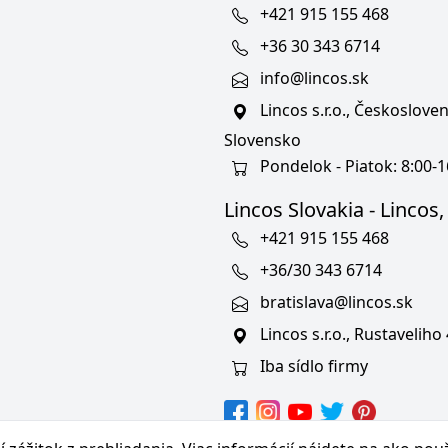
+421 915 155 468
+36 30 343 6714
info@lincos.sk
Lincos s.r.o., Českoslov
Slovensko
Pondelok - Piatok: 8:00-1
Lincos Slovakia - Lincos, s
+421 915 155 468
+36/30 343 6714
bratislava@lincos.sk
Lincos s.r.o., Rustaveliho
Iba sídlo firmy
hranných známkach