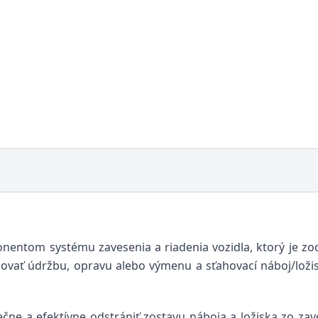
onentom systému zavesenia a riadenia vozidla, ktorý je
ovať údržbu, opravu alebo výmenu a sťahovací náboj/loži
ne a efektívne odstrániť zostavu náboja a ložiska zo zave