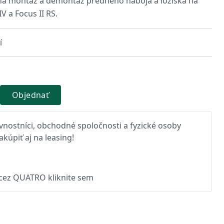
 na montáž a demontáž predného náboja a ložiska na
 a Focus II RS.
í
Objednať
nostníci, obchodné spoločnosti a fyzické osoby
kúpiť aj na leasing!
 cez QUATRO kliknite sem