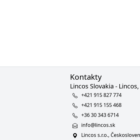
Kontakty
Lincos Slovakia - Lincos, 
+421 915 827 774
+421 915 155 468
+36 30 343 6714
info@lincos.sk
Lincos s.r.o., Českoslov