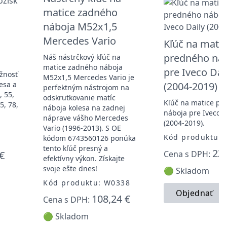
matice zadného
náboja M52x1,5
Mercedes Vario
Kľúč na matic
predného ná
Náš nástrčkový kľúč na
matice zadného náboja
pre Iveco Dai
žnosť
M52x1,5 Mercedes Vario je
esa a
(2004-2019)
perfektným nástrojom na
, 55,
odskrutkovanie matíc
Kľúč na matice pr
5, 78,
náboja kolesa na zadnej
náboja pre Iveco D
náprave vášho Mercedes
(2004-2019).
Vario (1996-2013). S OE
Kód produktu:
kódom 6743560126 ponúka
tento kľúč presný a
23,
€
Cena s DPH:
efektívny výkon. Získajte
svoje ešte dnes!
🟢 Skladom
Kód produktu: W0338
Objednať
108,24 €
Cena s DPH:
🟢 Skladom