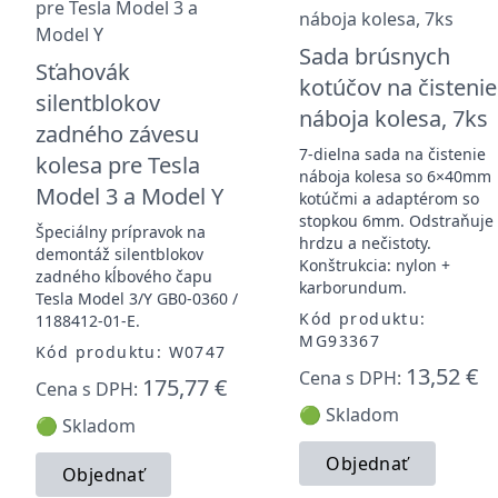
Sada brúsnych
Sťahovák
kotúčov na čistenie
silentblokov
náboja kolesa, 7ks
zadného závesu
7-dielna sada na čistenie
kolesa pre Tesla
náboja kolesa so 6×40mm
Model 3 a Model Y
kotúčmi a adaptérom so
stopkou 6mm. Odstraňuje
Špeciálny prípravok na
hrdzu a nečistoty.
demontáž silentblokov
Konštrukcia: nylon +
zadného kĺbového čapu
karborundum.
Tesla Model 3/Y GB0-0360 /
Kód produktu:
1188412-01-E.
MG93367
Kód produktu: W0747
13,52 €
Cena s DPH:
175,77 €
Cena s DPH:
🟢 Skladom
🟢 Skladom
Objednať
Objednať