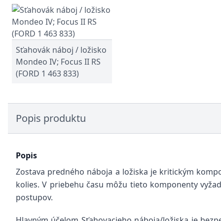
Sťahovák náboj / ložisko
Mondeo IV; Focus II RS
(FORD 1 463 833)
Popis produktu
Popis
Zostava predného náboja a ložiska je kritickým komp
kolies. V priebehu času môžu tieto komponenty vyžad
postupov.
Hlavným účelom Sťahovacieho náboja/ložiska je bezpeč