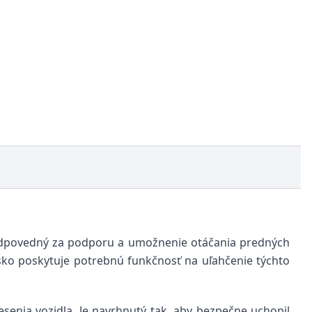
 zodpovedný za podporu a umožnenie otáčania predných
sko poskytuje potrebnú funkčnosť na uľahčenie týchto
senia vozidla. Je navrhnutý tak, aby bezpečne uchopil