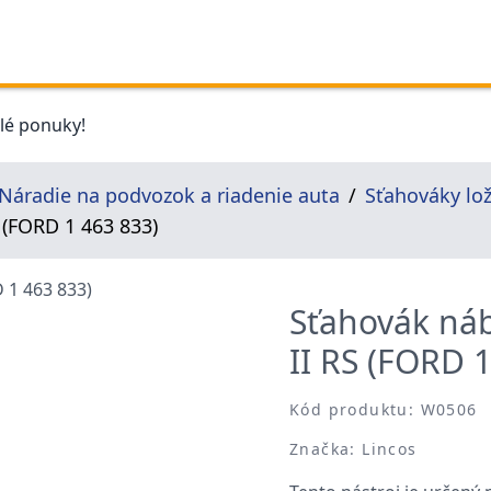
elé ponuky!
Náradie na podvozok a riadenie auta
Sťahováky lož
 (FORD 1 463 833)
Sťahovák náb
II RS (FORD 
Kód produktu: W0506
Značka: Lincos