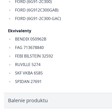
FORD (6G91-2C300)
FORD (6G912C300GAB)
FORD (6G91-2C300-GAC)
Ekvivalenty
BENDIX 050962B
FAG 713678840
FEBI BILSTEIN 32592
RUVILLE 5274
SKF VKBA 6585
SPIDAN 27691
Balenie produktu