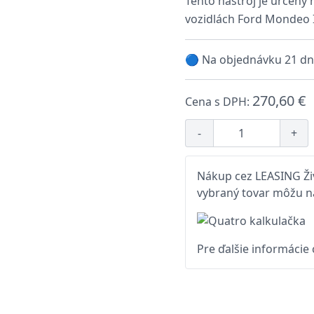
Tento nástroj je určený
vozidlách Ford Mondeo IV
🔵 Na objednávku 21 dn
270,60 €
Cena s DPH:
-
+
Nákup cez LEASING Živ
vybraný tovar môžu na
Pre ďalšie informácie