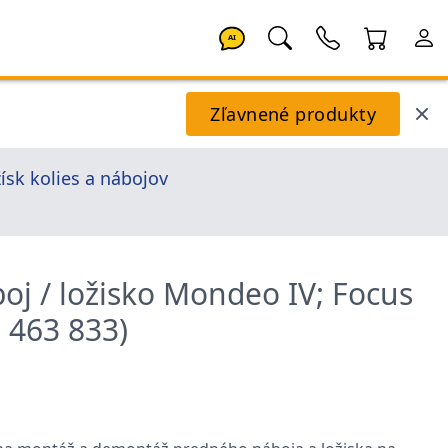
AI
Zľavnené produkty
ísk kolies a nábojov
oj / ložisko Mondeo IV; Focus
1 463 833)