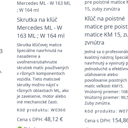
Kľúč na poistné
Skrutka na kľúč
matice pre pois
Mercedes ML - W
matice KM 15, z
163 ML ; W 164 ml
zvnútra
Skrutka kľúčovej matice
3
špeciálne navrhnutá na
Jedná sa o profesionál
nasadenie a
kvalitný nástroj špeciá
uvoľnenie/utiahnutie
navrhnutý a vyvinutý 
skrutiek matíc používaných
jednoduché a efektívn
m.
v rôznych komponentoch
uťahovanie alebo
vozidla. Tieto maticové
povoľovanie poistných
skrutky možno nájsť v
matíc veľkosti KM15.
rôznych oblastiach ML, ako
Vnútorný priemer: 10
je zavesenie, motor alebo
Vnútorný priemer: 90
iné mechanické časti.
Zuby zvnútra.
Kód produktu: W0366
Kód produktu: W0
48,12 €
Cena s DPH:
154,8
Cena s DPH: