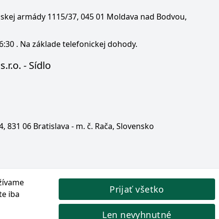
enskej armády 1115/37, 045 01 Moldava nad Bodvou,
6:30 . Na základe telefonickej dohody.
.r.o. - Sídlo
 4, 831 06 Bratislava - m. č. Rača, Slovensko
žívame
Prijať všetko
te iba
Len nevyhnutné