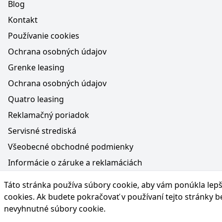
Blog
Kontakt
Používanie cookies
Ochrana osobných údajov
Grenke leasing
Ochrana osobných údajov
Quatro leasing
Reklamačný poriadok
Servisné strediská
Všeobecné obchodné podmienky
Informácie o záruke a reklamáciách
Médiá na webe, obsah generovaný AI a vyhlásenie o oc
Táto stránka používa súbory cookie, aby vám ponúkla lepší
Poučenie o práve na odstúpenie od zmluvy
cookies
. Ak budete pokračovať v používaní tejto stránky 
nevyhnutné súbory cookie.