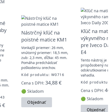
tné
uby
Kľúč na matic
Nástrčný kľúč na
výkyvného r
poistné matice KM1
pre Iveco Dai
ny
Vonkajší priemer: 26 mm,
lne
E4
vnútorný priemer: 18,5 mm,
pre
zub: 2,3 mm, dĺžka: 45 mm.
e
Tento nástroj je š
Pomáha predchádzať
prispôsobený na
poškodeniu orechov.
odskrutkovanie ma
Kód produktu: W0716
vahadla.
8 mm.
34,88 €
Kód produktu:
Cena s DPH:
,5 mm.
46,
Cena s DPH:
🟢 Skladom
743
🟢 Skladom
Objednať
6 €
Objednať