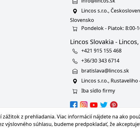
info@lincos.sk
Lincos s.r.o., Českoslov
Slovensko
Pondelok - Piatok: 8:00-1
Lincos Slovakia - Lincos, s
+421 915 155 468
+36/30 343 6714
bratislava@lincos.sk
Lincos s.r.o., Rustaveliho
Iba sídlo firmy
hranných známkach
 zážitok z prehliadania. Viac informácií nájdete na
ako pou
bez výslovného súhlasu, budeme predpokladať, že akceptuje
© Copyright 2026 Lincos s.r.o., všetky práva vyhradené.