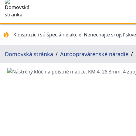
K dispozícii sú špeciálne akcie! Nenechajte si ujsť skv
Domovská stránka
Autoopravárenské náradie