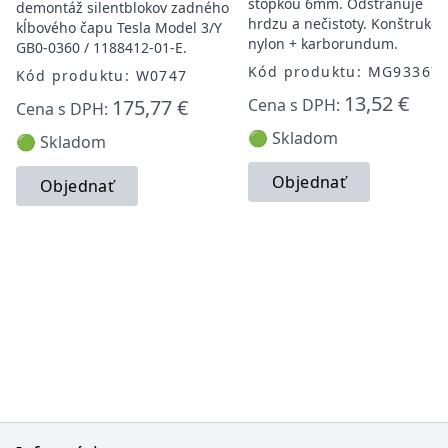
stopkou 6mm. Odstraňuje
demontáž silentblokov zadného
hrdzu a nečistoty. Konštrukcia
kĺbového čapu Tesla Model 3/Y
nylon + karborundum.
GB0-0360 / 1188412-01-E.
Kód produktu: MG93367
Kód produktu: W0747
13,52 €
175,77 €
Cena s DPH:
Cena s DPH:
🟢 Skladom
🟢 Skladom
Objednať
Objednať