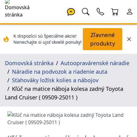
AI
Zľavnené
K dispozícii sú špeciálne akcie!
Nenechajte si ujsť skvelé ponuky!
produkty
Domovská stránka
Autoopravárenské náradie
Náradie na podvozok a riadenie auta
Sťahováky ložísk kolies a nábojov
Kľúč na matice náboja kolesa zadný Toyota
Land Cruiser ( 09509-25011 )