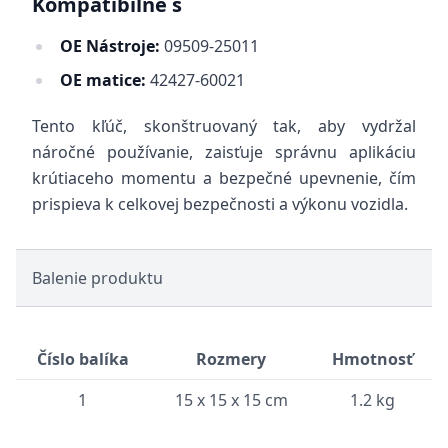
Kompatibilné s
OE Nástroje:
09509-25011
OE matice:
42427-60021
Tento kľúč, skonštruovaný tak, aby vydržal
náročné používanie, zaisťuje správnu aplikáciu
krútiaceho momentu a bezpečné upevnenie, čím
prispieva k celkovej bezpečnosti a výkonu vozidla.
Balenie produktu
Číslo balíka
Rozmery
Hmotnosť
1
15 x 15 x 15 cm
1.2 kg