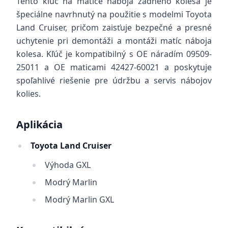
Tento kľúč na matice náboja zadného kolesa je
špeciálne navrhnutý na použitie s modelmi Toyota
Land Cruiser, pričom zaisťuje bezpečné a presné
uchytenie pri demontáži a montáži matíc náboja
kolesa. Kľúč je kompatibilný s OE náradím 09509-
25011 a OE maticami 42427-60021 a poskytuje
spoľahlivé riešenie pre údržbu a servis nábojov
kolies.
Aplikácia
Toyota Land Cruiser
Výhoda GXL
Modrý Marlin
Modrý Marlin GXL