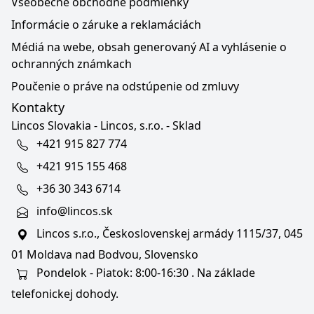
Všeobecné obchodné podmienky
Informácie o záruke a reklamáciách
Médiá na webe, obsah generovaný AI a vyhlásenie o
ochranných známkach
Poučenie o práve na odstúpenie od zmluvy
Kontakty
Lincos Slovakia - Lincos, s.r.o. - Sklad
+421 915 827 774
+421 915 155 468
+36 30 343 6714
info@lincos.sk
Lincos s.r.o., Československej armády 1115/37, 045
01 Moldava nad Bodvou, Slovensko
Pondelok - Piatok: 8:00-16:30 . Na základe
telefonickej dohody.