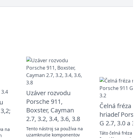
Uzáver rozvodu
Porsche 911,
u
Čelná fréza n
Boxster, Cayman
 3,2;
hriadeľ Porsc
2.7, 3.2, 3.4, 3.6, 3.8
G 2.7, 3.0 a 3.
Tento nástroj sa používa na
va na
Táto čelná fréza je
uzamknutie komponentov
h