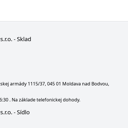
s.r.o. - Sklad
enskej armády 1115/37, 045 01 Moldava nad Bodvou,
6:30 . Na základe telefonickej dohody.
.r.o. - Sídlo