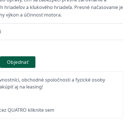
h hriadeľov a kľukového hriadeľa. Presné načasovanie je
ny výkon a účinnosť motora.
í
Objednať
nostníci, obchodné spoločnosti a fyzické osoby
kúpiť aj na leasing!
 cez QUATRO kliknite sem