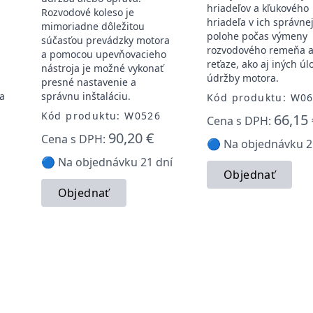
hriadeľov a kľukového
Rozvodové koleso je
hriadeľa v ich správne
mimoriadne dôležitou
polohe počas výmeny
súčasťou prevádzky motora
rozvodového remeňa a
a pomocou upevňovacieho
reťaze, ako aj iných úl
nástroja je možné vykonať
údržby motora.
presné nastavenie a
 a
správnu inštaláciu.
Kód produktu: W0
Kód produktu: W0526
66,15 
Cena s DPH:
90,20 €
Cena s DPH:
🔵 Na objednávku 2
🔵 Na objednávku 21 dní
Objednať
Objednať