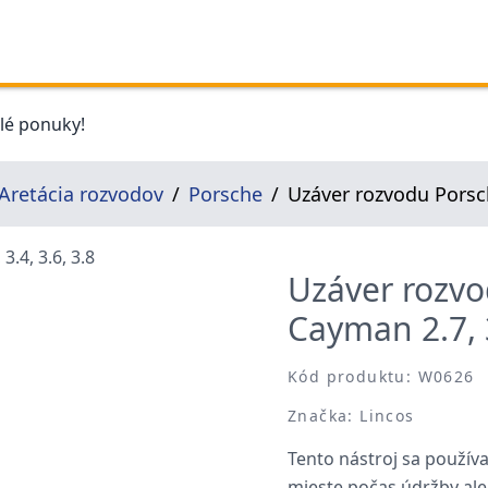
elé ponuky!
Aretácia rozvodov
Porsche
Uzáver rozvodu Porsche
Uzáver rozvo
Cayman 2.7, 3
Kód produktu: W0626
Značka: Lincos
Tento nástroj sa použí
mieste počas údržby ale