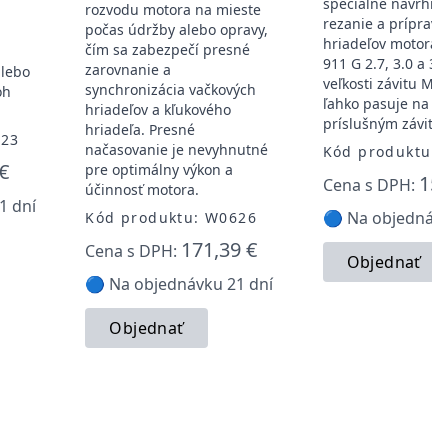
špeciálne navrhnu
rozvodu motora na mieste
rezanie a prípravu
počas údržby alebo opravy,
j
hriadeľov motora 
čím sa zabezpečí presné
911 G 2.7, 3.0 a 3.
zarovnanie a
lebo
veľkosti závitu M1
synchronizácia vačkových
oh
ľahko pasuje na hr
hriadeľov a kľukového
príslušným závito
hriadeľa. Presné
623
načasovanie je nevyhnutné
Kód produktu:
€
pre optimálny výkon a
150
Cena s DPH:
účinnosť motora.
1 dní
🔵 Na objednávk
Kód produktu: W0626
171,39 €
Cena s DPH:
Objednať
🔵 Na objednávku 21 dní
Objednať