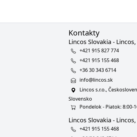
Kontakty
Lincos Slovakia - Lincos, 
+421 915 827 774
+421 915 155 468
+36 30 343 6714
info@lincos.sk
Lincos s.r.o., Českoslov
Slovensko
Pondelok - Piatok: 8:00-1
Lincos Slovakia - Lincos, s
+421 915 155 468