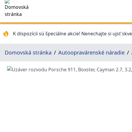
K dispozícii sú špeciálne akcie! Nenechajte si ujsť skv
Domovská stránka
Autoopravárenské náradie