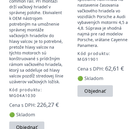
common rail. Pri montáži
nastavenie časovania
drží vačkový hriadeľ v
vačkového hriadeľa vo
správnej polohe. Ekvivalent
vozidlách Porsche a Audi
k OEM nástrojom
vybavených motormi 4,5 a
potrebným na umožnenie
4,8. Súprava je vhodná
správnej montáže
najmä pre rad modelov
vačkových hriadeľov do
Porsche, vrátane Cayenne
hlavy valcov. Je to potrebné,
Panamera.
pretože hlavy valcov na
týchto motoroch sú
Kód produktu:
konštruované s prídržným
MG91901
rámom vačkového hriadeľa,
62,61 €
Cena s DPH:
ktorý sa oddeľuje od hlavy
valcov pozdĺž stredovej línie
🟢 Skladom
uzáverov vačkových ložísk.
Kód produktu:
Objednať
MG04A1030
226,27 €
Cena s DPH:
🟢 Skladom
Objednať