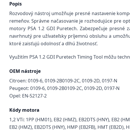
Popis
Rozvodový nástroj umožňuje presné nastavenie kompon
remeňov. Správne načasovanie je rozhodujúce pre opti
motory PSA 1.2 GDI Puretech. Zabezpečuje presné z
navrhnutý pre užívateľsky príjemnú obsluhu a umožňuj
ktoré zaisťujú odolnosť a dlhú životnosť.
Využitím PSA 1.2 GDI Puretech Timing Tool môžu techni
OEM nástroje
Citroen: 0109-6, 0109-2B0109-2C, 0109-2D, 0197-N
Peugeot: 0109-6, 0109-2B0109-2C, 0109-2D, 0197-N
Opel: EN-52127-2
Kódy motora
1,2 VTi: 1PP (HM01), EB2 (HMZ), EB2DTS (HNY), EB2 (H
EB2 (HMZ), EB2DTS (HNY), HMP (EB2FB), HMT (EB2D), 