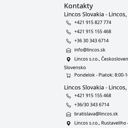
Kontakty
Lincos Slovakia - Lincos, 
+421 915 827 774
+421 915 155 468
+36 30 343 6714
info@lincos.sk
Lincos s.r.o., Českoslov
Slovensko
Pondelok - Piatok: 8:00-1
Lincos Slovakia - Lincos, s
+421 915 155 468
+36/30 343 6714
bratislava@lincos.sk
Lincos s.r.o., Rustaveliho