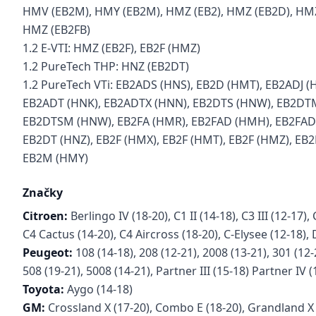
HMV (EB2M), HMY (EB2M), HMZ (EB2), HMZ (EB2D), HMZ
HMZ (EB2FB)
1.2 E-VTI: HMZ (EB2F), EB2F (HMZ)
1.2 PureTech THP: HNZ (EB2DT)
1.2 PureTech VTi: EB2ADS (HNS), EB2D (HMT), EB2ADJ (
EB2ADT (HNK), EB2ADTX (HNN), EB2DTS (HNW), EB2DT
EB2DTSM (HNW), EB2FA (HMR), EB2FAD (HMH), EB2FAD
EB2DT (HNZ), EB2F (HMX), EB2F (HMT), EB2F (HMZ), EB2
EB2M (HMY)
Značky
Citroen:
Berlingo IV (18-20), C1 II (14-18), C3 III (12-17), 
C4 Cactus (14-20), C4 Aircross (18-20), C-Elysee (12-18),
Peugeot:
108 (14-18), 208 (12-21), 2008 (13-21), 301 (12-
508 (19-21), 5008 (14-21), Partner III (15-18) Partner IV (
Toyota:
Aygo (14-18)
GM:
Crossland X (17-20), Combo E (18-20), Grandland X 