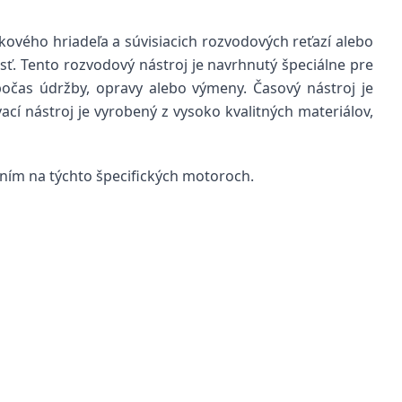
vého hriadeľa a súvisiacich rozvodových reťazí alebo
ť. Tento rozvodový nástroj je navrhnutý špeciálne pre
čas údržby, opravy alebo výmeny. Časový nástroj je
í nástroj je vyrobený z vysoko kvalitných materiálov,
aním na týchto špecifických motoroch.