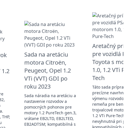
Aretačný prí
pre vozidlá P
Sada na aretáciu
vok
Toyota s mo
motora Citroën,
1.0, 1.2 VTi P
Peugeot, Opel 1.2
 1.2
Tech
VTi (VVT) GDI po
roku 2023
Táto sada prípravk
precízne navrhnut
re
Sada náradia na aretáciu a
výmenu rozvodov
B2,
nastavenie rozvodov a
remeňa pre benzí
a
pomocných pohonov pre
trojvalcové motory
a.
motory 1.2 PureTech gen.3,
1.2 VTi Pure-Tech. 
, THP,
vrátane EB2LTD, EB2LTED,
nevyhnutná pri pr
u
EB2ADTSM; kompatibilná s
kompatibilných m