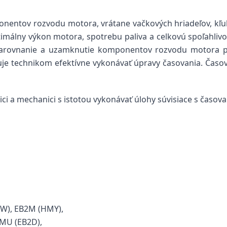
entov rozvodu motora, vrátane vačkových hriadeľov, kľuko
málny výkon motora, spotrebu paliva a celkovú spoľahlivos
arovnanie a uzamknutie komponentov rozvodu motora po
e technikom efektívne vykonávať úpravy časovania. Časovac
ci a mechanici s istotou vykonávať úlohy súvisiace s časov
MW), EB2M (HMY),
HMU (EB2D),