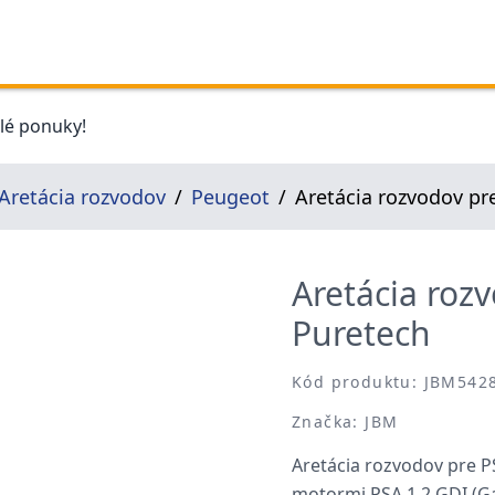
elé ponuky!
Aretácia rozvodov
Peugeot
Aretácia rozvodov pr
Aretácia roz
Puretech
Kód produktu: JBM542
Značka: JBM
Aretácia rozvodov pre P
motormi PSA 1.2 GDI (Gas