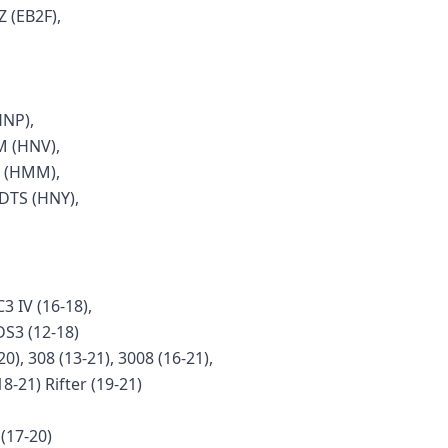
 (EB2F),
HNP),
M (HNV),
 (HMM),
DTS (HNY),
C3 IV (16-18),
 DS3 (12-18)
20), 308 (13-21), 3008 (16-21),
18-21) Rifter (19-21)
(17-20)