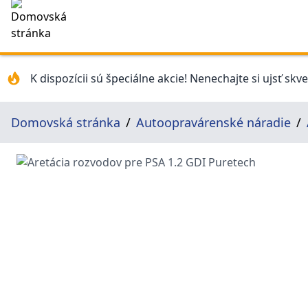
K dispozícii sú špeciálne akcie! Nenechajte si ujsť skv
Domovská stránka
Autoopravárenské náradie