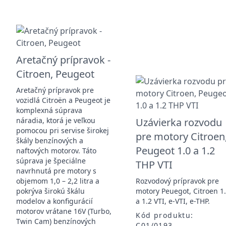
Aretačný prípravok -
Citroen, Peugeot
Aretačný prípravok pre
vozidlá Citroën a Peugeot je
komplexná súprava
náradia, ktorá je veľkou
Uzávierka rozvodu
pomocou pri servise širokej
pre motory Citroen
škály benzínových a
Peugeot 1.0 a 1.2
naftových motorov. Táto
súprava je špeciálne
THP VTI
navrhnutá pre motory s
objemom 1,0 – 2,2 litra a
Rozvodový prípravok pre
pokrýva širokú škálu
motory Peuegot, Citroen 1
modelov a konfigurácií
a 1.2 VTI, e-VTI, e-THP.
motorov vrátane 16V (Turbo,
Kód produktu:
Twin Cam) benzínových
C01/0193