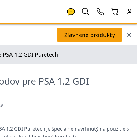
AI
Zľavnené produkty
e PSA 1.2 GDI Puretech
vodov pre PSA 1.2 GDI
88
SA 1.2 GDI Puretech je špeciálne navrhnutý na použitie s
oline Direct Injection) Puretech.