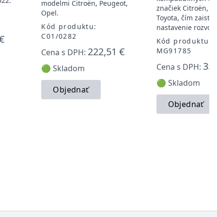
022.
modelmi Citroën, Peugeot,
značiek Citroën, P
Opel.
Toyota, čím zaisťu
Kód produktu:
nastavenie rozvod
C01/0282
€
Kód produktu:
222,51 €
MG91785
Cena s DPH:
35,
Cena s DPH:
🟢 Skladom
🟢 Skladom
Objednať
Objednať