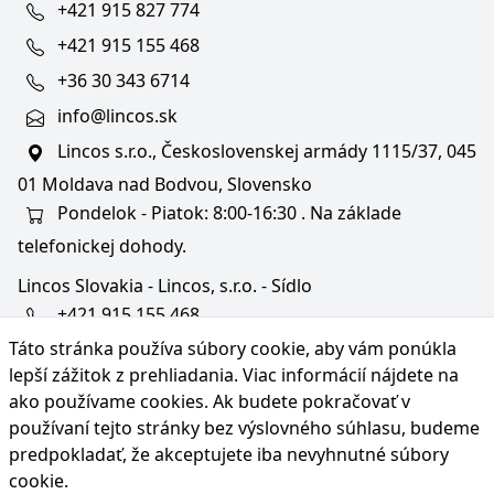
+421 915 827 774
+421 915 155 468
+36 30 343 6714
info@lincos.sk
Lincos s.r.o., Československej armády 1115/37, 045
01 Moldava nad Bodvou, Slovensko
Pondelok - Piatok: 8:00-16:30 . Na základe
telefonickej dohody.
Lincos Slovakia - Lincos, s.r.o. - Sídlo
+421 915 155 468
Táto stránka používa súbory cookie, aby vám ponúkla
+36/30 343 6714
lepší zážitok z prehliadania. Viac informácií nájdete na
bratislava@lincos.sk
ako používame cookies
. Ak budete pokračovať v
Lincos s.r.o., Rustaveliho 4, 831 06 Bratislava - m. č.
používaní tejto stránky bez výslovného súhlasu, budeme
Rača, Slovensko
predpokladať, že akceptujete iba nevyhnutné súbory
cookie.
Iba sídlo firmy