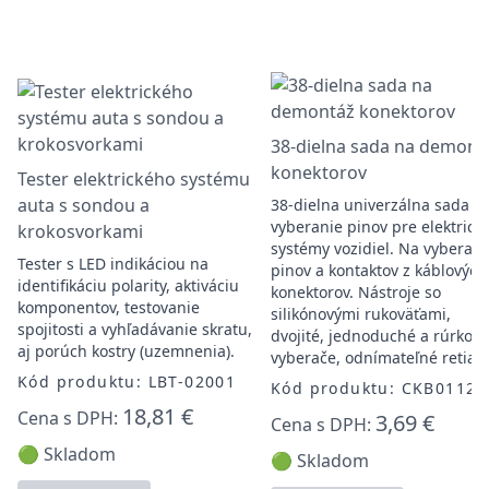
38-dielna sada na demont
konektorov
Tester elektrického systému
auta s sondou a
38-dielna univerzálna sada n
vyberanie pinov pre elektrick
krokosvorkami
systémy vozidiel. Na vyberani
Tester s LED indikáciou na
pinov a kontaktov z káblových
identifikáciu polarity, aktiváciu
konektorov. Nástroje so
komponentov, testovanie
silikónovými rukoväťami,
spojitosti a vyhľadávanie skratu,
dvojité, jednoduché a rúrkové
aj porúch kostry (uzemnenia).
vyberače, odnímateľné retiazk
Kód produktu: LBT-02001
Kód produktu: CKB01122
18,81 €
Cena s DPH:
3,69 €
Cena s DPH:
🟢 Skladom
🟢 Skladom