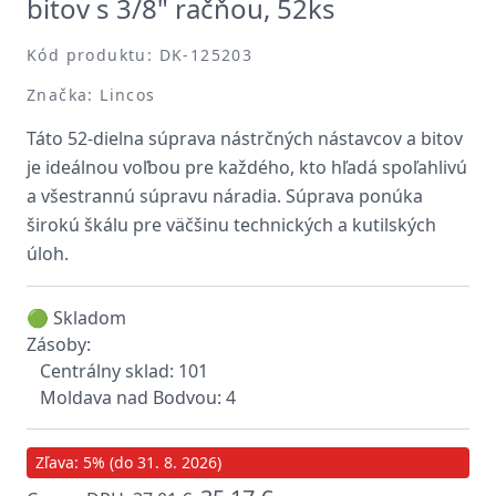
bitov s 3/8" račňou, 52ks
Kód produktu: DK-125203
Značka: Lincos
Táto 52-dielna súprava nástrčných nástavcov a bitov
je ideálnou voľbou pre každého, kto hľadá spoľahlivú
a všestrannú súpravu náradia. Súprava ponúka
širokú škálu pre väčšinu technických a kutilských
úloh.
🟢 Skladom
Zásoby:
Centrálny sklad: 101
Moldava nad Bodvou: 4
Zľava: 5% (do 31. 8. 2026)