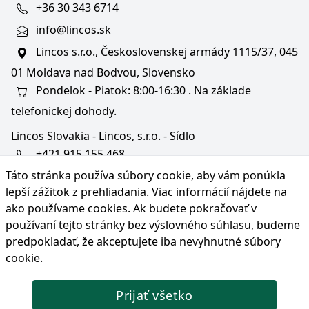
+36 30 343 6714
info@lincos.sk
Lincos s.r.o., Československej armády 1115/37, 045
01 Moldava nad Bodvou, Slovensko
Pondelok - Piatok: 8:00-16:30 . Na základe
telefonickej dohody.
Lincos Slovakia - Lincos, s.r.o. - Sídlo
+421 915 155 468
Táto stránka používa súbory cookie, aby vám ponúkla
+36/30 343 6714
lepší zážitok z prehliadania. Viac informácií nájdete na
bratislava@lincos.sk
ako používame cookies
. Ak budete pokračovať v
Lincos s.r.o., Rustaveliho 4, 831 06 Bratislava - m. č.
používaní tejto stránky bez výslovného súhlasu, budeme
Rača, Slovensko
predpokladať, že akceptujete iba nevyhnutné súbory
cookie.
Iba sídlo firmy
Prijať všetko