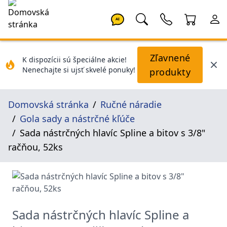
AI
Zľavnené
K dispozícii sú špeciálne akcie!
Nenechajte si ujsť skvelé ponuky!
produkty
Domovská stránka
Ručné náradie
Gola sady a nástrčné kľúče
Sada nástrčných hlavíc Spline a bitov s 3/8"
račňou, 52ks
Sada nástrčných hlavíc Spline a