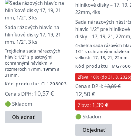
Sada nárazových nástrčný
Sada rázových hlavíc na
hlavíc 1/2" pre hliníkové
hliníkové disky 17, 19, 21
disky – 17, 19, 21, 22mm, 
mm, 1/2", 3 ks
4-dielna sada rázových hlavíc
Trojdielna sada nárazových
1/2" s ochrannými návlekmi,
hlavíc 1/2" s plastovými
veľkosti: 17, 18, 21, 22mm.
ochrannými návlekmi v
Kód produktu: MG76060
rozmeroch 17mm, 19mm a
21mm.
Zľava: 10% (do 31. 8. 2026)
Kód produktu: CL1208003
Cena s DPH:
13,89 €
10,57 €
12,50 €
Cena s DPH:
🟢 Skladom
1,39 €
Zľava:
🟢 Skladom
Objednať
Objednať