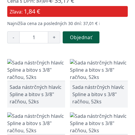
35,17 €
Cena s DPH:
37,01 €
1,84 €
Zľava:
Najnižšia cena za posledných 30 dní: 37,01 €
ℹ️
-
+
Objednať
Sada nástrčných hlavíc
Sada nástrčných hlavíc
Spline a bitov s 3/8"
Spline a bitov s 3/8"
račňou, 52ks
račňou, 52ks