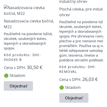
Plochá cievka, pre indukč
ohrev
Nasadzovacia cievka bočná,
Použiteľné na povolenie ložísk
M22
skrutiek, ozubených kolies,
lepených a skorodovaných
Použiteľné na povolenie ložísk,
spojov. Pre ohrievanie rovnýc
skrutiek, ozubených kolies,
plechov a pre rovnanie menš
lepených a skorodovaných
promáčklin. Používa sa aj na
spojov.
ľahké odlepovanie samolepiek
Kód produktu: DHI-
gúm, tesnenia, tmelov a
IND445-B
podobne ohriatím podklado
30,50 €
Kód produktu: DHI-
Cena s DPH:
REMOVAL
🟢 Skladom
26,03 €
Cena s DPH:
Objednať
🟢 Skladom
Objednať