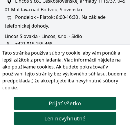
Lincos s.r.o., Československej armády 1115/37, 045
01 Moldava nad Bodvou, Slovensko
Pondelok - Piatok: 8:00-16:30 . Na základe
telefonickej dohody.
Lincos Slovakia - Lincos, s.r.o. - Sídlo
+421 915 155 468
Táto stránka používa súbory cookie, aby vám ponúkla
+36/30 343 6714
lepší zážitok z prehliadania. Viac informácií nájdete na
bratislava@lincos.sk
ako používame cookies
. Ak budete pokračovať v
Lincos s.r.o., Rustaveliho 4, 831 06 Bratislava - m. č.
používaní tejto stránky bez výslovného súhlasu, budeme
Rača, Slovensko
predpokladať, že akceptujete iba nevyhnutné súbory
cookie.
Iba sídlo firmy
Prijať všetko
© Copyright 2026 Lincos s.r.o., všetky práva vyhradené.
Len nevyhnutné