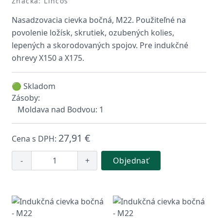
Značka: Lincos
Nasadzovacia cievka bočná, M22. Použiteľné na
povolenie ložísk, skrutiek, ozubených kolies,
lepených a skorodovaných spojov. Pre indukčné
ohrevy X150 a X175.
🟢 Skladom
Zásoby:
Moldava nad Bodvou: 1
27,91 €
Cena s DPH:
-
+
Objednať