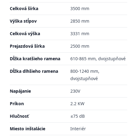
Celková šírka
3500 mm
Výška stĺpov
2850 mm
Celková výška
3331 mm
Prejazdová šírka
2500 mm
Dĺžka kratšieho ramena
610-865 mm, dvojstupňové
Dĺžka dlhšieho ramena
800-1240 mm,
dvojstupňové
Napájanie
230V
Príkon
2.2 KW
Hlučnosť
≤75 dB
Miesto inštalácie
Interiér