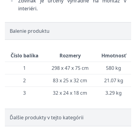
Zdvihák je určený výhradne na montáž v
interiéri.
Balenie produktu
Číslo balíka
Rozmery
Hmotnosť
1
298 x 47 x 75 cm
580 kg
2
83 x 25 x 32 cm
21.07 kg
3
32 x 24 x 18 cm
3.29 kg
Ďalšie produkty v tejto kategórii