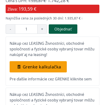
1.742,28 €
Cena s DPH:
1.935,87 €
193,59 €
Zľava:
Najnižšia cena za posledných 30 dní: 1.935,87 €
ℹ️
-
+
Objednať
Nákup cez LEASING Živnostníci, obchodné
spoločnosti a fyzické osoby vybraný tovar môžu
nakúpiť aj na leasing!
Grenke kalkulačka
Pre ďalšie informácie cez GRENKE kliknite sem
Nákup cez LEASING Živnostníci, obchodné
spoločnosti a fyzické osoby vybraný tovar môžu