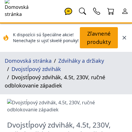
AI
Zľavnené
K dispozícii sú špeciálne akcie!
Nenechajte si ujsť skvelé ponuky!
produkty
Domovská stránka
Zdviháky a držiaky
Dvojstĺpový zdvihák
Dvojstĺpový zdvihák, 4.5t, 230V, ručné
odblokovanie západiek
Dvojstĺpový zdvihák, 4.5t, 230V,