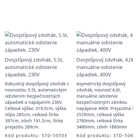
Dvojstĺpový zdvihák, 5.5t,
Dvojstĺpový zdvihák, 4,0t,
automatické odistenie
manuálne odistenie
západiek, 230V
západiek, 400V
Robustný dvojstĺpový zdvihák s
Asymetrický dvojstĺpový
nosnosťou 5.5t, automatickým
zdvihák, nosnosť 4,0t,
odistením bezpečnostných
manuálne odistenie
západiek a napájaním 230V.
bezpečnostných zámkov,
Celková výška: 319,5cm, výška
napájanie 400V. Prejazdná šír
stĺpa 285cm, celková šírka
2570mm, celková výška
397cm, zdvih 191,5cm, šírka
2760mm, celková šírka
prejazdu 289cm.
3480mm, zdvih 1860mm
Kód produktu: STD-5055E
Kód produktu: STD-5040