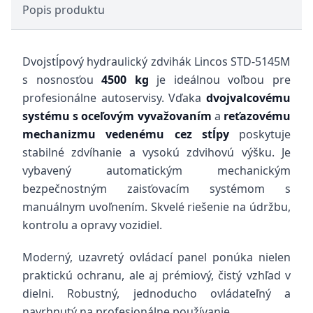
Popis produktu
Dvojstĺpový hydraulický zdvihák Lincos STD-5145M
s nosnosťou
4500 kg
je ideálnou voľbou pre
profesionálne autoservisy. Vďaka
dvojvalcovému
systému s oceľovým vyvažovaním
a
reťazovému
mechanizmu vedenému cez stĺpy
poskytuje
stabilné zdvíhanie a vysokú zdvihovú výšku. Je
vybavený automatickým mechanickým
bezpečnostným zaisťovacím systémom s
manuálnym uvoľnením. Skvelé riešenie na údržbu,
kontrolu a opravy vozidiel.
Moderný, uzavretý ovládací panel ponúka nielen
praktickú ochranu, ale aj prémiový, čistý vzhľad v
dielni. Robustný, jednoducho ovládateľný a
navrhnutý na profesionálne používanie.