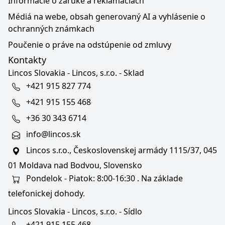
Informácie o záruke a reklamáciách
Médiá na webe, obsah generovaný AI a vyhlásenie o
ochranných známkach
Poučenie o práve na odstúpenie od zmluvy
Kontakty
Lincos Slovakia - Lincos, s.r.o. - Sklad
+421 915 827 774
+421 915 155 468
+36 30 343 6714
info@lincos.sk
Lincos s.r.o., Československej armády 1115/37, 045
01 Moldava nad Bodvou, Slovensko
Pondelok - Piatok: 8:00-16:30 . Na základe
telefonickej dohody.
Lincos Slovakia - Lincos, s.r.o. - Sídlo
+421 915 155 468