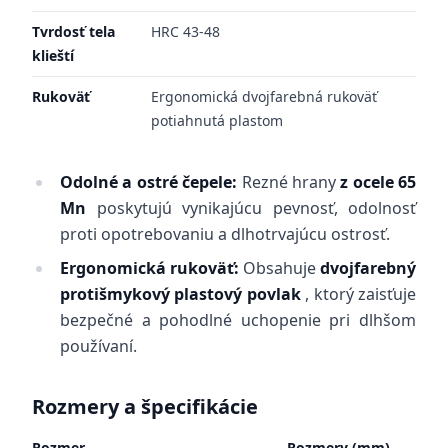
Tvrdosť tela
HRC 43-48
klieští
Rukoväť
Ergonomická dvojfarebná rukoväť
potiahnutá plastom
Odolné a ostré čepele:
Rezné hrany
z ocele 65
Mn
poskytujú vynikajúcu pevnosť, odolnosť
proti opotrebovaniu a dlhotrvajúcu ostrosť.
Ergonomická rukoväť:
Obsahuje
dvojfarebný
protišmykový plastový povlak
, ktorý zaisťuje
bezpečné a pohodlné uchopenie pri dlhšom
používaní.
Rozmery a špecifikácie
Rozmer
Rozmery (mm)