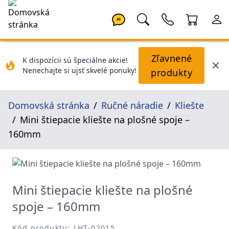
AI
Zľavnené
K dispozícii sú špeciálne akcie!
Nenechajte si ujsť skvelé ponuky!
produkty
Domovská stránka
Ručné náradie
Kliešte
Mini štiepacie kliešte na plošné spoje –
160mm
Mini štiepacie kliešte na plošné
spoje – 160mm
Kód produktu: LHT-02015