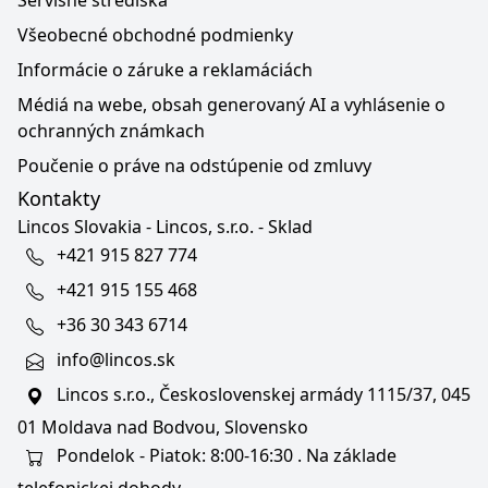
Servisné strediská
Všeobecné obchodné podmienky
Informácie o záruke a reklamáciách
Médiá na webe, obsah generovaný AI a vyhlásenie o
ochranných známkach
Poučenie o práve na odstúpenie od zmluvy
Kontakty
Lincos Slovakia - Lincos, s.r.o. - Sklad
+421 915 827 774
+421 915 155 468
+36 30 343 6714
info@lincos.sk
Lincos s.r.o., Československej armády 1115/37, 045
01 Moldava nad Bodvou, Slovensko
Pondelok - Piatok: 8:00-16:30 . Na základe