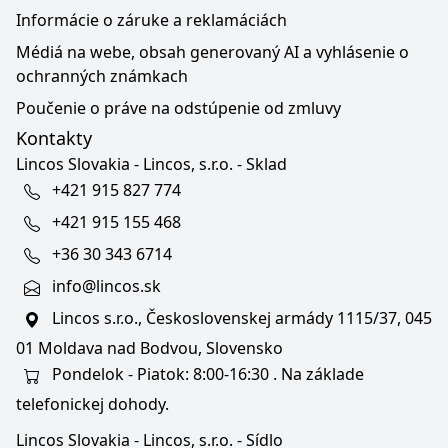
Informácie o záruke a reklamáciách
Médiá na webe, obsah generovaný AI a vyhlásenie o
ochranných známkach
Poučenie o práve na odstúpenie od zmluvy
Kontakty
Lincos Slovakia - Lincos, s.r.o. - Sklad
+421 915 827 774
+421 915 155 468
+36 30 343 6714
info@lincos.sk
Lincos s.r.o., Československej armády 1115/37, 045
01 Moldava nad Bodvou, Slovensko
Pondelok - Piatok: 8:00-16:30 . Na základe
telefonickej dohody.
Lincos Slovakia - Lincos, s.r.o. - Sídlo