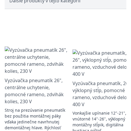
Ďalšie produkty v tejto kategórii
Vyzúvačka pneumatík 26",
Vyzúvačka pneumatík, 26"
centrálne uchytenie,
výklopný stĺp, pomocné
pomocné rameno, zdvihák
rameno, vzduchové delo,
kolies, 230 V
400 V
Stroj na prezúvanie pneumatík
Vonkajšie upínanie 12"-21",
bez použitia montážnej páky
vnútorné 14"-26", výklopný
vďaka jedinečne navrhnutej
montážny stĺpik, digitálna
demontážnej hlave. Rýchlosť
hustiaca pištoľ.