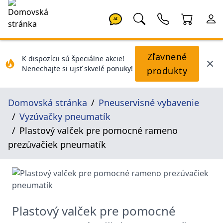
AI
Zľavnené
K dispozícii sú špeciálne akcie!
Nenechajte si ujsť skvelé ponuky!
produkty
Domovská stránka
Pneuservisné vybavenie
Vyzúvačky pneumatík
Plastový valček pre pomocné rameno
prezúvačiek pneumatík
Plastový valček pre pomocné