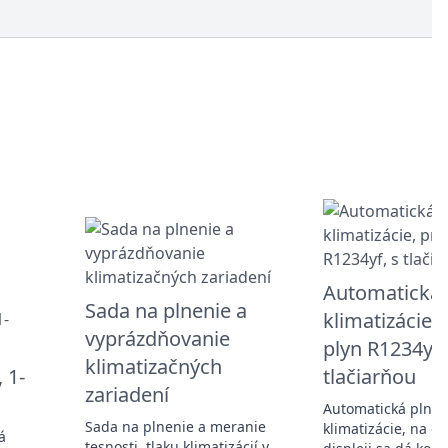
Automatická 
Sada na plnenie a
klimatizácie, 
vyprázdňovanie
plyn R1234yf,
klimatizačných
 1-
tlačiarňou
zariadení
Automatická plnič
Sada na plnenie a meranie
klimatizácie, na g
á
tesnosti, tlaku klimatizácií v