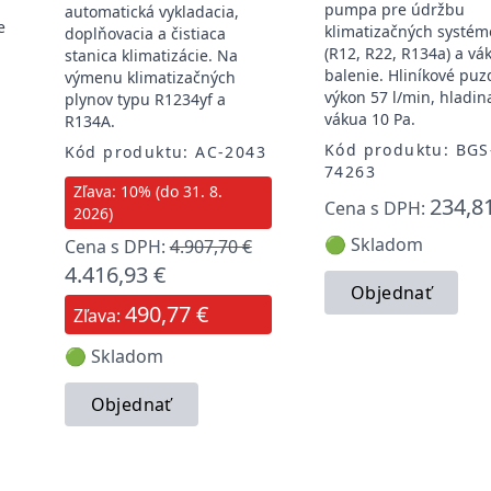
pumpa pre údržbu
automatická vykladacia,
e
klimatizačných systém
doplňovacia a čistiaca
(R12, R22, R134a) a vá
stanica klimatizácie. Na
balenie. Hliníkové puz
výmenu klimatizačných
výkon 57 l/min, hladin
plynov typu R1234yf a
vákua 10 Pa.
R134A.
Kód produktu: BGS
Kód produktu: AC-2043
74263
u
Zľava: 10% (do 31. 8.
234,8
Cena s DPH:
2026)
🟢 Skladom
Cena s DPH:
4.907,70 €
4.416,93 €
Objednať
490,77 €
Zľava:
🟢 Skladom
Objednať