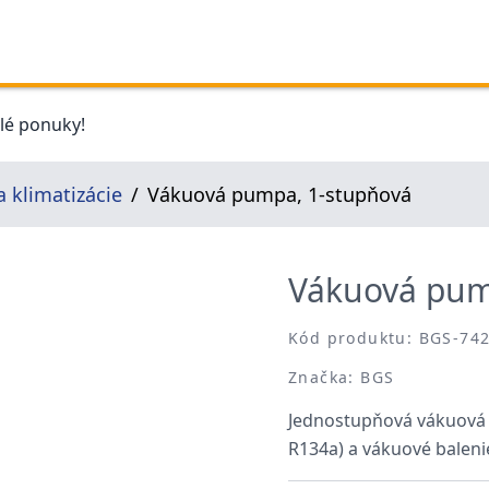
elé ponuky!
a klimatizácie
Vákuová pumpa, 1-stupňová
Vákuová pum
Kód produktu: BGS-74
Značka: BGS
Jednostupňová vákuová 
R134a) a vákuové balenie