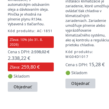
inštalácii klimatizácie je
automatickým odsávaním
zariadenie, ktoré umožňuj
oleja a dávkovaním oleja.
ovládať tlak chladiva v
Plnička je vhodná na
klimatizačných
plnenie plynu R134a.
zariadeniach. Zariadenie
Vybavená s tlačiarňou.
umožňuje plnenie alebo
vyprázdňovanie
Kód produktu: AC-1851
klimatizačného systému,
Zľava: 10% (do 31. 8.
ako aj kontrolu a reguláci
2026)
prietoku chladiva.
Cena s DPH:
2.598,02 €
Kód produktu:
MG04D1017
2.338,22 €
15,28 €
Cena s DPH:
259,80 €
Zľava:
🟢 Skladom
🟢 Skladom
Objednať
Objednať