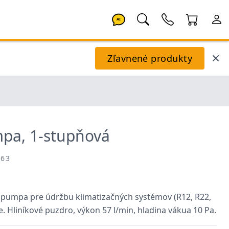
AI
Zľavnené produkty
pa, 1-stupňová
263
pumpa pre údržbu klimatizačných systémov (R12, R22,
. Hliníkové puzdro, výkon 57 l/min, hladina vákua 10 Pa.