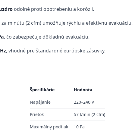
uzdro
odolné proti opotrebeniu a korózii.
ov za minútu (2 cfm) umožňuje rýchlu a efektívnu evakuáciu.
Pa
, čo zabezpečuje dôkladnú evakuáciu.
 Hz
, vhodné pre štandardné európske zásuvky.
Špecifikácie
Hodnota
Napájanie
220–240 V
Prietok
57 l/min (2 cfm)
Maximálny podtlak
10 Pa