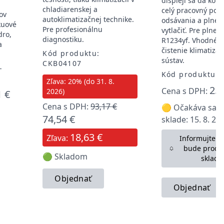
displeji sa dá kont
chladiarenskej a
celý pracovný pos
ov
autoklimatizačnej technike.
odsávania a plneni
kuové
Pre profesionálnu
vytlačiť. Pre plnen
dro,
diagnostiku.
R1234yf. Vhodné a
a
čistenie klimatiza
Kód produktu:
sústav.
CKB04107
-
Kód produktu: 
Zľava: 20% (do 31. 8.
2.6
Cena s DPH:
2026)
1 €
Cena s DPH:
93,17 €
🟡 Očakáva sa n
74,54 €
sklade: 15. 8. 20
18,63 €
Zľava:
Informujte m
bude produ
🟢 Skladom
sklade
Objednať
Objednať