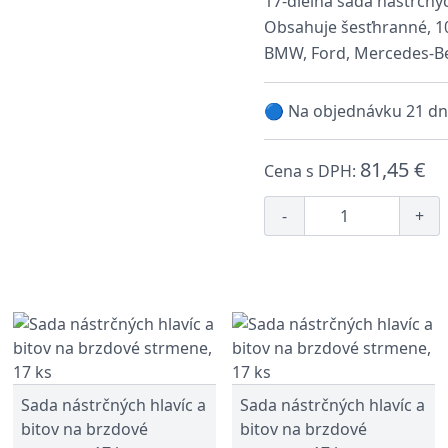
17-dielna sada nástrčný
Obsahuje šesťhranné, 10
BMW, Ford, Mercedes-Ben
🔵 Na objednávku 21 dn
81,45 €
Cena s DPH:
-
+
Sada nástrčných hlavíc a
Sada nástrčných hlavíc a
bitov na brzdové
bitov na brzdové