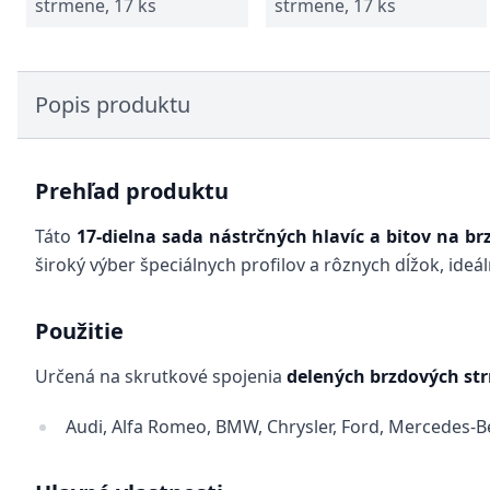
strmene, 17 ks
strmene, 17 ks
Popis produktu
Prehľad produktu
Táto
17-dielna sada nástrčných hlavíc a bitov na b
široký výber špeciálnych profilov a rôznych dĺžok, ide
Použitie
Určená na skrutkové spojenia
delených brzdových st
Audi, Alfa Romeo, BMW, Chrysler, Ford, Mercedes-B