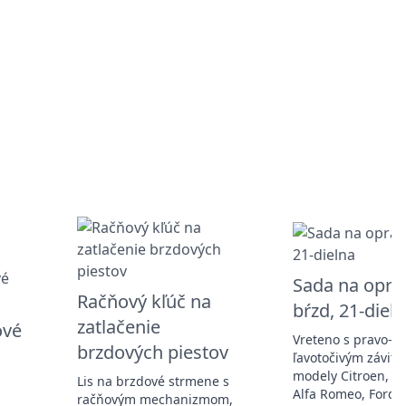
Sada na opra
Račňový kľúč na
bŕzd, 21-diel
zatlačenie
ové
Vreteno s pravo-,
brzdových piestov
ľavotočivým závito
modely Citroen, Aud
Lis na brzdové strmene s
Alfa Romeo, Ford, 
račňovým mechanizmom,