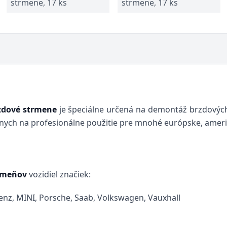
strmene, 17 ks
strmene, 17 ks
rzdové strmene
je špeciálne určená na demontáž brzdových
álnych na profesionálne použitie pre mnohé európske, americ
rmeňov
vozidiel značiek:
enz, MINI, Porsche, Saab, Volkswagen, Vauxhall