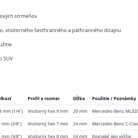
dových strmeňov
ho, vnútorného šesťhranného a päťhranného dizajnu
žitie
o SUV
ľkosť
Profil a rozmer
Dĺžka
Použitie / Poznámky
3 mm (1/4")
Vnútorný hex 9 mm
20 mm
Mercedes-Benz ML320 
 mm (3/8")
Vnútorný hex 7 mm
24 mm
Mercedes-Benz C-Class
 mm (3/8")
Vnútorný hex 8 mm
24 mm
Rovnaké ako vyššie