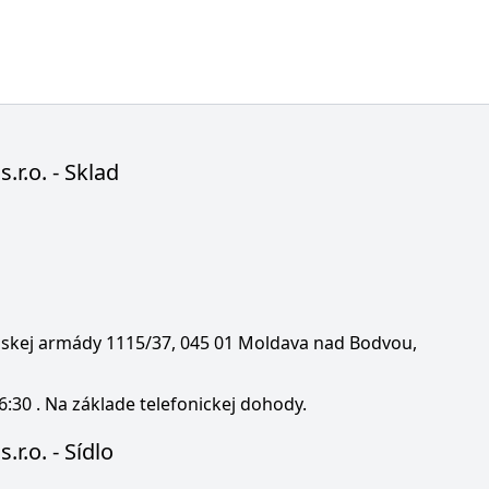
s.r.o. - Sklad
enskej armády 1115/37, 045 01 Moldava nad Bodvou,
6:30 . Na základe telefonickej dohody.
.r.o. - Sídlo