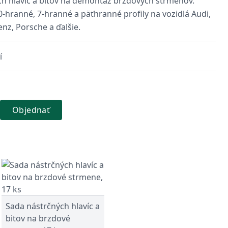
ch hlavíc a bitov na demontáž brzdových strmeňov.
-hranné, 7-hranné a päťhranné profily na vozidlá Audi,
z, Porsche a ďalšie.
í
Objednať
Sada nástrčných hlavíc a
bitov na brzdové