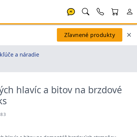
AI
Zľavnené produkty
kľúče a náradie
ých hlavíc a bitov na brzdové
ks
283