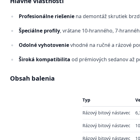
Hlavné vlastnosti
Profesionálne riešenie
na demontáž skrutiek brz
Špeciálne profily
, vrátane 10-hranného, 7-hranné
Odolné vyhotovenie
vhodné na ručné a rázové pou
Široká kompatibilita
od prémiových sedanov až p
Obsah
balenia
Typ
Ve
Rázový bitový nástavec
6,
Rázový bitový nástavec
10
Rázový bitový nástavec
10