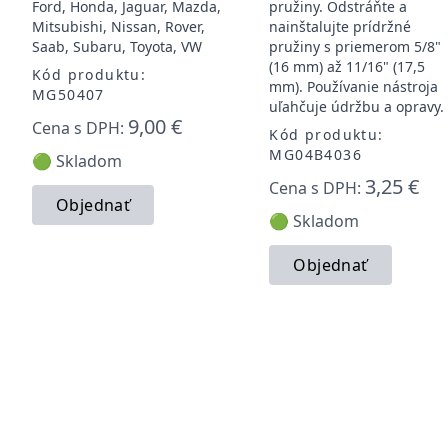
Ford, Honda, Jaguar, Mazda,
pružiny. Odstráňte a
Mitsubishi, Nissan, Rover,
nainštalujte prídržné
Saab, Subaru, Toyota, VW
pružiny s priemerom 5/8"
(16 mm) až 11/16" (17,5
Kód produktu:
mm). Používanie nástroja
MG50407
uľahčuje údržbu a opravy.
9,00 €
Cena s DPH:
Kód produktu:
MG04B4036
🟢 Skladom
3,25 €
Cena s DPH:
Objednať
🟢 Skladom
Objednať