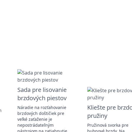
Sada pre lisovanie
brzdových piestov
Kliešte pre brzd
Náradie na rozťahovanie
m
brzdových doštičiek pre
pružiny
veľké zaťaženie je
nepostrádateľným
Pružinová svorka pre
nástrojom na zatiahnutie
bubnové brzdy. Na