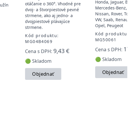
Honda, Jaguar, BM
otáčanie o 360°. Vhodné pre
užín
Mercedes-Benz, Mi
dvoj- a štvorpiestové pevné
Nissan, Rover, Toyo
strmene, ako aj jedno- a
VW, Saab, Renault,
dvojpiestové plávajúce
Opel, Peugeot
strmene.
Kód produktu:
Kód produktu:
MG50061
MG04B4069
17,
Cena s DPH:
9,43 €
Cena s DPH:
🟢 Skladom
🟢 Skladom
Objednať
Objednať