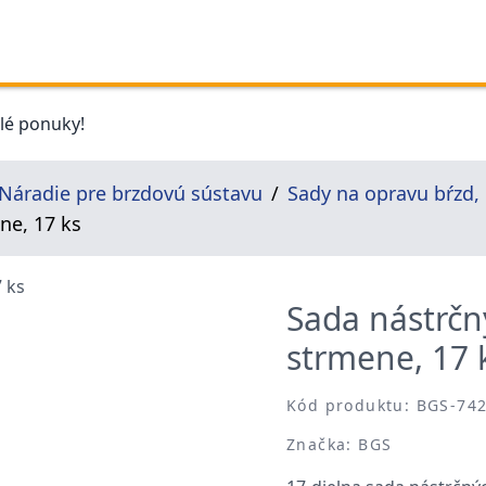
elé ponuky!
Náradie pre brzdovú sústavu
Sady na opravu bŕzd, 
ne, 17 ks
Sada nástrčn
strmene, 17 
Kód produktu: BGS-74
Značka: BGS