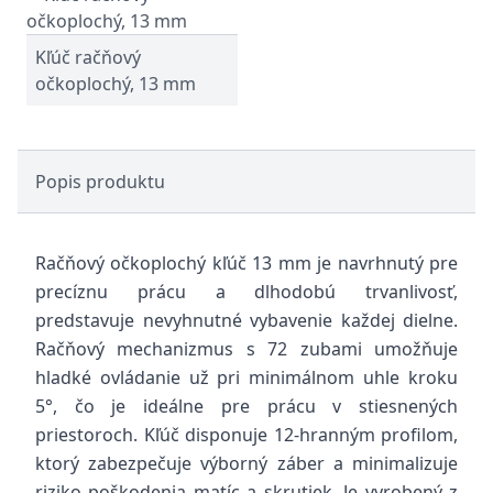
Kľúč račňový
očkoplochý, 13 mm
Popis produktu
Račňový očkoplochý kľúč 13 mm je navrhnutý pre
precíznu prácu a dlhodobú trvanlivosť,
predstavuje nevyhnutné vybavenie každej dielne.
Račňový mechanizmus s 72 zubami umožňuje
hladké ovládanie už pri minimálnom uhle kroku
5°, čo je ideálne pre prácu v stiesnených
priestoroch. Kľúč disponuje 12-hranným profilom,
ktorý zabezpečuje výborný záber a minimalizuje
riziko poškodenia matíc a skrutiek. Je vyrobený z