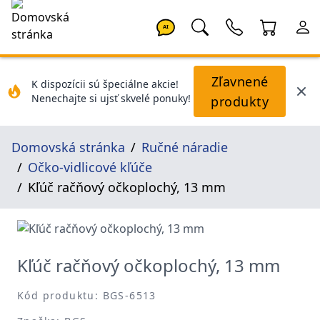
AI
Zľavnené
K dispozícii sú špeciálne akcie!
Nenechajte si ujsť skvelé ponuky!
produkty
Domovská stránka
Ručné náradie
Očko-vidlicové kľúče
Kľúč račňový očkoplochý, 13 mm
Kľúč račňový očkoplochý, 13 mm
Kód produktu: BGS-6513