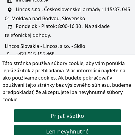
Lincos s.r.o., Československej armády 1115/37, 045
01 Moldava nad Bodvou, Slovensko
Pondelok - Piatok: 8:00-16:30 . Na základe
telefonickej dohody.
Lincos Slovakia - Lincos, s.r.o. - Sídlo
+421 915 155 468
Táto stránka používa súbory cookie, aby vám ponúkla
+36/30 343 6714
lepší zážitok z prehliadania. Viac informácií nájdete na
bratislava@lincos.sk
ako používame cookies
. Ak budete pokračovať v
Lincos s.r.o., Rustaveliho 4, 831 06 Bratislava - m. č.
používaní tejto stránky bez výslovného súhlasu, budeme
Rača, Slovensko
predpokladať, že akceptujete iba nevyhnutné súbory
cookie.
Iba sídlo firmy
Prijať všetko
© Copyright 2026 Lincos s.r.o., všetky práva vyhradené.
Len nevyhnutné