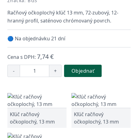
Značka: BGS
Račňový očkoplochý kľúč 13 mm, 72-zubový, 12-
hranný profil, saténovo chrómovaný povrch.
🔵 Na objednávku 21 dní
7,74 €
Cena s DPH:
-
+
Objednať
Kľúč račňový
Kľúč račňový
očkoplochý, 13 mm
očkoplochý, 13 mm