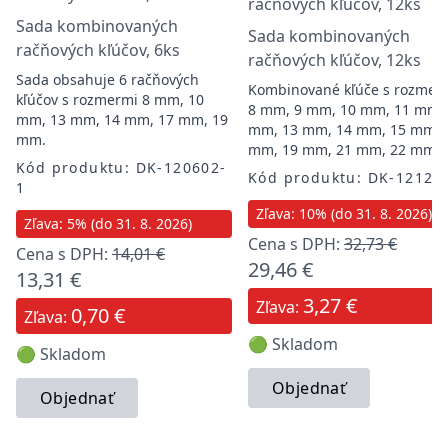
Sada kombinovaných
Sada kombinovaných
račňových kľúčov, 6ks
račňových kľúčov, 12ks
Sada obsahuje 6 račňových
Kombinované kľúče s rozmer
kľúčov s rozmermi 8 mm, 10
8 mm, 9 mm, 10 mm, 11 mm,
mm, 13 mm, 14 mm, 17 mm, 19
mm, 13 mm, 14 mm, 15 mm, 
mm.
mm, 19 mm, 21 mm, 22 mm
Kód produktu: DK-120602-
Kód produktu: DK-12120
1
Zľava: 10% (do 31. 8. 2026)
Zľava: 5% (do 31. 8. 2026)
Cena s DPH:
32,73 €
Cena s DPH:
14,01 €
29,46 €
13,31 €
3,27 €
Zľava:
0,70 €
Zľava:
🟢 Skladom
🟢 Skladom
Objednať
Objednať