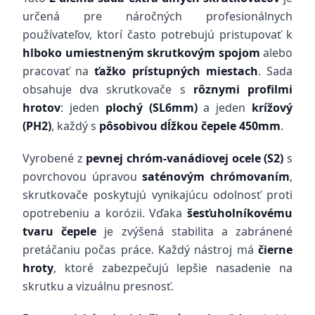
určená pre náročných profesionálnych
používateľov, ktorí často potrebujú pristupovať k
hlboko umiestneným skrutkovým spojom
alebo
pracovať na
ťažko prístupných miestach
. Sada
obsahuje dva skrutkovače s
rôznymi profilmi
hrotov
: jeden
plochý (SL6mm)
a jeden
krížový
(PH2)
, každý s
pôsobivou dĺžkou čepele 450mm
.
Vyrobené z
pevnej chróm-vanádiovej ocele (S2)
s
povrchovou úpravou
saténovým chrómovaním
,
skrutkovače poskytujú vynikajúcu odolnosť proti
opotrebeniu a korózii. Vďaka
šesťuholníkovému
tvaru čepele
je zvýšená stabilita a zabránené
pretáčaniu počas práce. Každý nástroj má
čierne
hroty
, ktoré zabezpečujú lepšie nasadenie na
skrutku a vizuálnu presnosť.