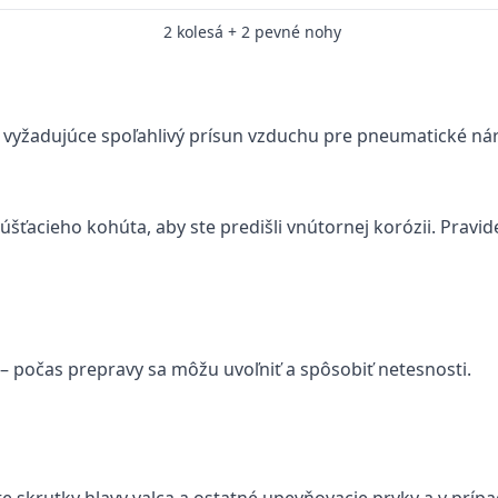
2 kolesá + 2 pevné nohy
 vyžadujúce spoľahlivý prísun vzduchu pre pneumatické nára
acieho kohúta, aby ste predišli vnútornej korózii. Pravide
 – počas prepravy sa môžu uvoľniť a spôsobiť netesnosti.