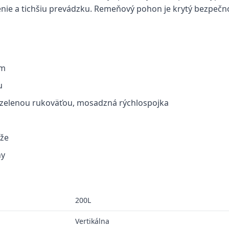
nie a tichšiu prevádzku. Remeňový pohon je krytý bezpeč
om
u
so zelenou rukoväťou, mosadzná rýchlospojka
rže
hy
200L
Vertikálna