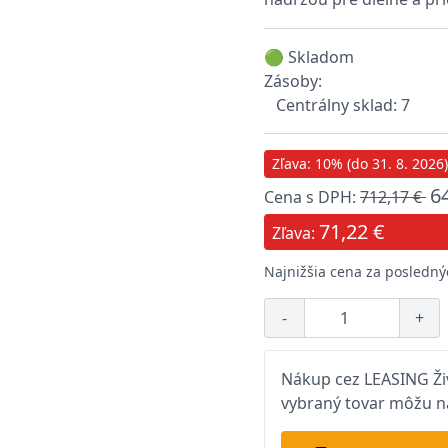
🟢 Skladom
Zásoby:
Centrálny sklad: 7
Zľava: 10% (do 31. 8. 2026)
6
Cena s DPH:
712,17 €
71,22 €
Zľava:
Najnižšia cena za posledný
-
+
Nákup cez LEASING Živ
vybraný tovar môžu na