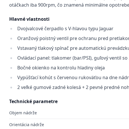
otáčkach iba 900rpm, čo znamená minimálne opotrebe
Hlavné vlastnosti
Dvojvalcové čerpadlo s V-hlavou typu Jaguar
Oranžový poistný ventil pre ochranu pred pretlak
Vstavaný tlakový spínač pre automatickú prevádzk
Ovládací panel: tlakomer (bar/PSI), guľový ventil 
Bočné okienko na kontrolu hladiny oleja
Vypúšťací kohút s červenou rukoväťou na dne nád
2 veľké gumové zadné kolesá + 2 pevné predné no
Technické parametre
Objem nádrže
Orientácia nádrže