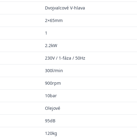
Dvojvalcové V-hlava
2×65mm
1
2.2kW
230V / 1-fáza / 50Hz
300l/min
900rpm
10bar
Olejové
95dB
120kg