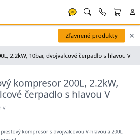
AI
Zľavnené produkty
0L, 2.2kW, 10bar, dvojvalcové čerpadlo s hlavou V
tový kompresor 200L, 2.2kW,
lcové čerpadlo s hlavou V
21V
y piestový kompresor s dvojvalcovou V-hlavou a 200L
iemysel.