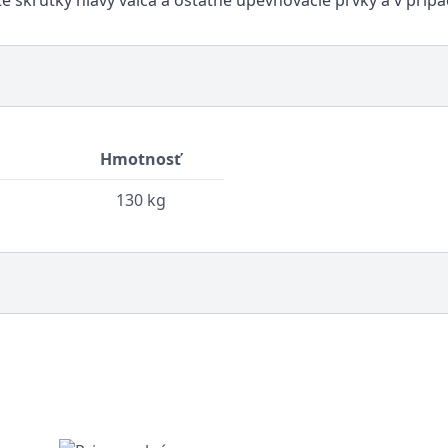
 skrutky hlavy valca a ostatné upevňovacie prvky a v prípa
Hmotnosť
130 kg