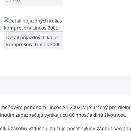
Detail pojazdných kolies
kompresora Lincos 200L
meňovým pohonom Lincos SB-20021V je určený pre dielne,
nutím zabezpečujú vynikajúcu účinnosť a dlhú životnosť.
ľkú zásobu vzduchu, znižuje počet cyklov zapnutia/vypnut