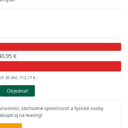
40,95 €
ch 30 dní: 712,17 €
ℹ️
Objednať
nostníci, obchodné spoločnosti a fyzické osoby
kúpiť aj na leasing!