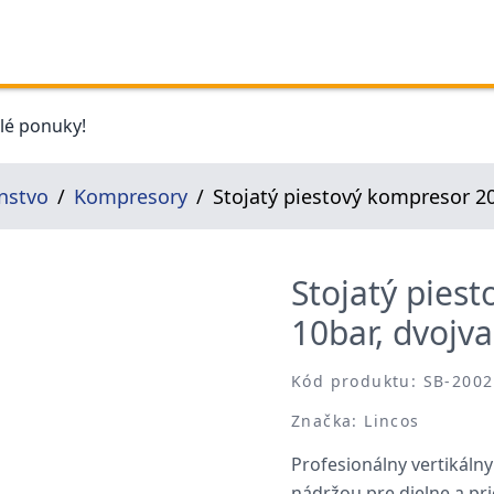
elé ponuky!
nstvo
Kompresory
Stojatý piestový kompresor 20
Stojatý pies
10bar, dvojva
Kód produktu: SB-200
Značka: Lincos
Profesionálny vertikáln
nádržou pre dielne a pr