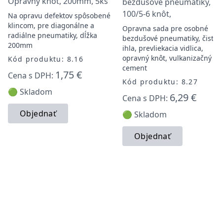
Opravný knôt, 200mm, 5ks
bezdušové pneumatiky, 5
100/5-6 knôt,
Na opravu defektov spôsobené
klincom, pre diagonálne a
Opravna sada pre osobné
radiálne pneumatiky, dĺžka
bezdušové pneumatiky, čistia
200mm
ihla, prevliekacia vidlica,
opravný knôt, vulkanizačný
Kód produktu: 8.16
cement
1,75 €
Cena s DPH:
Kód produktu: 8.27
🟢 Skladom
6,29 €
Cena s DPH:
Objednať
🟢 Skladom
Objednať