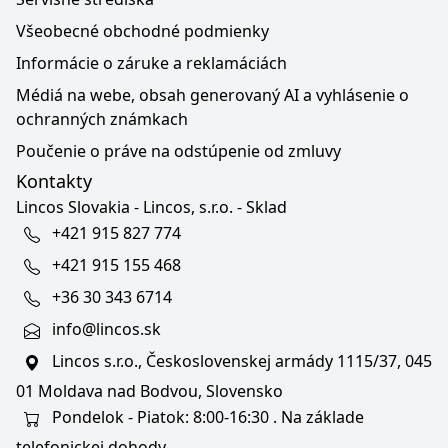
Všeobecné obchodné podmienky
Informácie o záruke a reklamáciách
Médiá na webe, obsah generovaný AI a vyhlásenie o
ochranných známkach
Poučenie o práve na odstúpenie od zmluvy
Kontakty
Lincos Slovakia - Lincos, s.r.o. - Sklad
+421 915 827 774
+421 915 155 468
+36 30 343 6714
info@lincos.sk
Lincos s.r.o., Československej armády 1115/37, 045
01 Moldava nad Bodvou, Slovensko
Pondelok - Piatok: 8:00-16:30 . Na základe
telefonickej dohody.