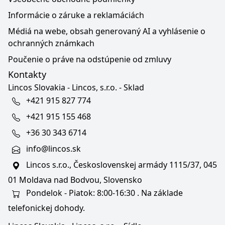
Informácie o záruke a reklamáciách
Médiá na webe, obsah generovaný AI a vyhlásenie o
ochranných známkach
Poučenie o práve na odstúpenie od zmluvy
Kontakty
Lincos Slovakia - Lincos, s.r.o. - Sklad
+421 915 827 774
+421 915 155 468
+36 30 343 6714
info@lincos.sk
Lincos s.r.o., Československej armády 1115/37, 045
01 Moldava nad Bodvou, Slovensko
Pondelok - Piatok: 8:00-16:30 . Na základe
telefonickej dohody.