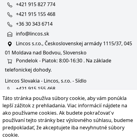
+421 915 827 774
+421 915 155 468
+36 30 343 6714
info@lincos.sk
Lincos s.r.o., Československej armády 1115/37, 045
01 Moldava nad Bodvou, Slovensko
Pondelok - Piatok: 8:00-16:30 . Na základe
telefonickej dohody.
Lincos Slovakia - Lincos, s.r.o. - Sídlo
+421 915 155 468
Táto stránka používa súbory cookie, aby vám ponúkla
+36/30 343 6714
lepší zážitok z prehliadania. Viac informácií nájdete na
bratislava@lincos.sk
ako používame cookies
. Ak budete pokračovať v
Lincos s.r.o., Rustaveliho 4, 831 06 Bratislava - m. č.
používaní tejto stránky bez výslovného súhlasu, budeme
Rača, Slovensko
predpokladať, že akceptujete iba nevyhnutné súbory
cookie.
Iba sídlo firmy