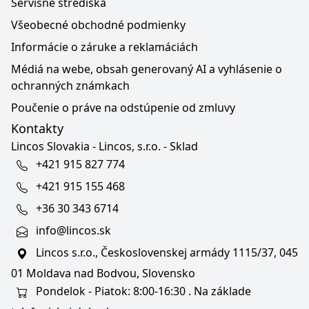
Servisné strediská
Všeobecné obchodné podmienky
Informácie o záruke a reklamáciách
Médiá na webe, obsah generovaný AI a vyhlásenie o
ochranných známkach
Poučenie o práve na odstúpenie od zmluvy
Kontakty
Lincos Slovakia - Lincos, s.r.o. - Sklad
+421 915 827 774
+421 915 155 468
+36 30 343 6714
info@lincos.sk
Lincos s.r.o., Československej armády 1115/37, 045
01 Moldava nad Bodvou, Slovensko
Pondelok - Piatok: 8:00-16:30 . Na základe