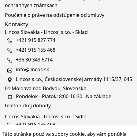
ochranných známkach
Poučenie o práve na odstúpenie od zmluvy
Kontakty
Lincos Slovakia - Lincos, s.r.o. - Sklad
+421 915 827 774
+421 915 155 468
+36 30 343 6714
info@lincos.sk
Lincos s.r.o., Československej armády 1115/37, 045
01 Moldava nad Bodvou, Slovensko
Pondelok - Piatok: 8:00-16:30 . Na základe
telefonickej dohody.
Lincos Slovakia - Lincos, s.r.o. - Sídlo
+421 915 155 468
Táto stránka používa súbory cookie, aby vám ponúkla
+36/30 343 6714