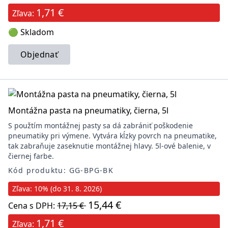
1,71 €
Zľava:
🟢 Skladom
Objednať
Montážna pasta na pneumatiky, čierna, 5l
S použtím montážnej pasty sa dá zabrániť poškodenie
pneumatiky pri výmene. Vytvára kĺzky povrch na pneumatike,
tak zabraňuje zaseknutie montážnej hlavy. 5l-ové balenie, v
čiernej farbe.
Kód produktu: GG-BPG-BK
Zľava: 10% (do 31. 8. 2026)
15,44 €
Cena s DPH:
17,15 €
1,71 €
Zľava: