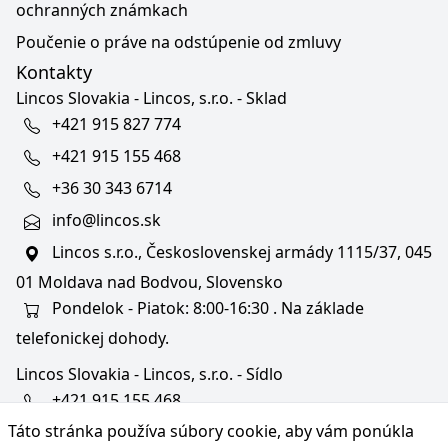
ochranných známkach
Poučenie o práve na odstúpenie od zmluvy
Kontakty
Lincos Slovakia - Lincos, s.r.o. - Sklad
+421 915 827 774
+421 915 155 468
+36 30 343 6714
info@lincos.sk
Lincos s.r.o., Československej armády 1115/37, 045
01 Moldava nad Bodvou, Slovensko
Pondelok - Piatok: 8:00-16:30 . Na základe
telefonickej dohody.
Lincos Slovakia - Lincos, s.r.o. - Sídlo
+421 915 155 468
Táto stránka používa súbory cookie, aby vám ponúkla
+36/30 343 6714