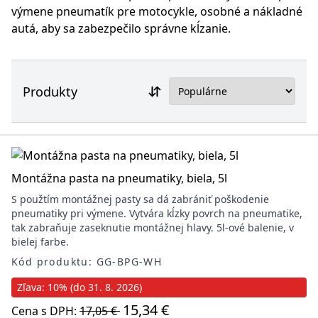
výmene pneumatík pre motocykle, osobné a nákladné
autá, aby sa zabezpečilo správne kĺzanie.
Produkty
Montážna pasta na pneumatiky, biela, 5l
S použtím montážnej pasty sa dá zabrániť poškodenie
pneumatiky pri výmene. Vytvára kĺzky povrch na pneumatike,
tak zabraňuje zaseknutie montážnej hlavy. 5l-ové balenie, v
bielej farbe.
Kód produktu: GG-BPG-WH
Zľava: 10% (do 31. 8. 2026)
15,34 €
Cena s DPH:
17,05 €