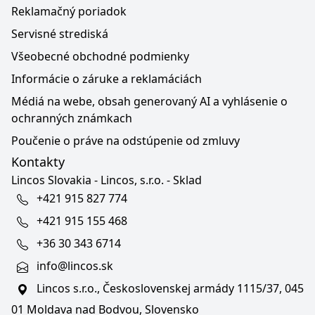
Reklamačný poriadok
Servisné strediská
Všeobecné obchodné podmienky
Informácie o záruke a reklamáciách
Médiá na webe, obsah generovaný AI a vyhlásenie o
ochranných známkach
Poučenie o práve na odstúpenie od zmluvy
Kontakty
Lincos Slovakia - Lincos, s.r.o. - Sklad
+421 915 827 774
+421 915 155 468
+36 30 343 6714
info@lincos.sk
Lincos s.r.o., Československej armády 1115/37, 045
01 Moldava nad Bodvou, Slovensko