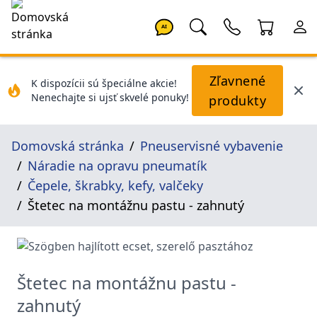
AI
Zľavnené
K dispozícii sú špeciálne akcie!
Nenechajte si ujsť skvelé ponuky!
produkty
Domovská stránka
Pneuservisné vybavenie
Náradie na opravu pneumatík
Čepele, škrabky, kefy, valčeky
Štetec na montážnu pastu - zahnutý
Štetec na montážnu pastu -
zahnutý