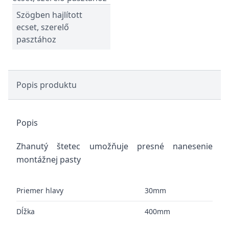
Szögben hajlított
ecset, szerelő
pasztához
Popis produktu
Popis
Zhanutý štetec umožňuje presné nanesenie
montážnej pasty
Priemer hlavy
30mm
Dĺžka
400mm