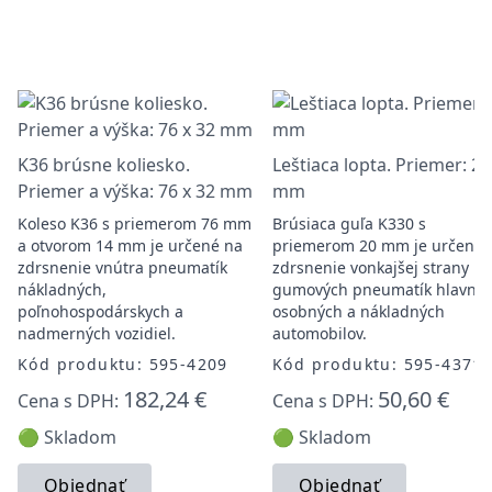
K36 brúsne koliesko.
Leštiaca lopta. Priemer: 20
Priemer a výška: 76 x 32 mm
mm
Koleso K36 s priemerom 76 mm
Brúsiaca guľa K330 s
a otvorom 14 mm je určené na
priemerom 20 mm je určená 
zdrsnenie vnútra pneumatík
zdrsnenie vonkajšej strany
nákladných,
gumových pneumatík hlavne
poľnohospodárskych a
osobných a nákladných
nadmerných vozidiel.
automobilov.
Kód produktu: 595-4209
Kód produktu: 595-4371
182,24 €
50,60 €
Cena s DPH:
Cena s DPH:
🟢 Skladom
🟢 Skladom
Objednať
Objednať