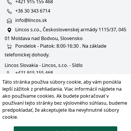
+421 915 155 468
+36 30 343 6714
info@lincos.sk
Lincos s.r.o., Československej armády 1115/37, 045
01 Moldava nad Bodvou, Slovensko
Pondelok - Piatok: 8:00-16:30 . Na základe
telefonickej dohody.
Lincos Slovakia - Lincos, s.r.o. - Sídlo
+421 915 155 468
Táto stránka používa súbory cookie, aby vám ponúkla
+36/30 343 6714
lepší zážitok z prehliadania. Viac informácií nájdete na
bratislava@lincos.sk
ako používame cookies
. Ak budete pokračovať v
Lincos s.r.o., Rustaveliho 4, 831 06 Bratislava - m. č.
používaní tejto stránky bez výslovného súhlasu, budeme
Rača, Slovensko
predpokladať, že akceptujete iba nevyhnutné súbory
cookie.
Iba sídlo firmy