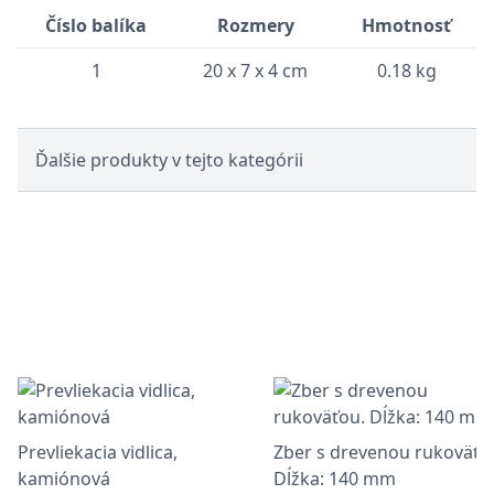
Číslo balíka
Rozmery
Hmotnosť
1
20 x 7 x 4 cm
0.18 kg
Ďalšie produkty v tejto kategórii
Prevliekacia vidlica,
Zber s drevenou rukoväťo
kamiónová
Dĺžka: 140 mm