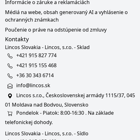
Informácie o záruke a reklamáciách
Médiá na webe, obsah generovaný AI a vyhlásenie o
ochranných známkach
Poučenie o práve na odstúpenie od zmluvy
Kontakty
Lincos Slovakia - Lincos, s.r.o. - Sklad
+421 915 827 774
+421 915 155 468
+36 30 343 6714
info@lincos.sk
Lincos s.r.o., Československej armády 1115/37, 045
01 Moldava nad Bodvou, Slovensko
Pondelok - Piatok: 8:00-16:30 . Na základe
telefonickej dohody.
Lincos Slovakia - Lincos, s.r.o. - Sídlo