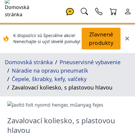
AI
Zľavnené
K dispozícii sú špeciálne akcie!
Nenechajte si ujsť skvelé ponuky!
produkty
Domovská stránka
Pneuservisné vybavenie
Náradie na opravu pneumatík
Čepele, škrabky, kefy, valčeky
Zavalovací koliesko, s plastovou hlavou
Zavalovací koliesko, s plastovou
hlavou