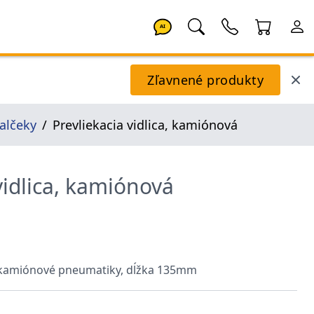
AI
Zľavnené produkty
valčeky
Prevliekacia vidlica, kamiónová
vidlica, kamiónová
re kamiónové pneumatiky, dĺžka 135mm