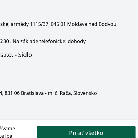
enskej armády 1115/37, 045 01 Moldava nad Bodvou,
6:30 . Na základe telefonickej dohody.
.r.o. - Sídlo
 4, 831 06 Bratislava - m. č. Rača, Slovensko
žívame
Prijať všetko
te iba