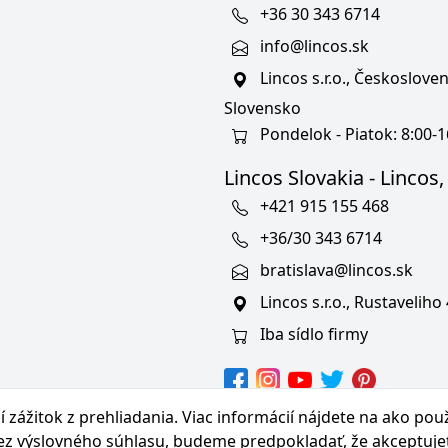
+36 30 343 6714
info@lincos.sk
Lincos s.r.o., Českoslov
Slovensko
Pondelok - Piatok: 8:00-1
Lincos Slovakia - Lincos, s
+421 915 155 468
+36/30 343 6714
bratislava@lincos.sk
Lincos s.r.o., Rustaveliho
Iba sídlo firmy
hranných známkach
 zážitok z prehliadania. Viac informácií nájdete na
ako pou
bez výslovného súhlasu, budeme predpokladať, že akceptuje