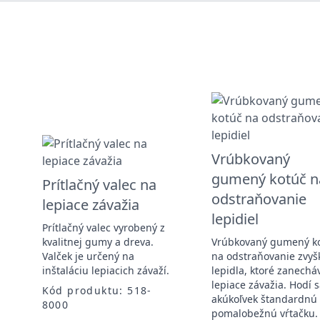
Vrúbkovaný
gumený kotúč n
Prítlačný valec na
odstraňovanie
lepiace závažia
lepidiel
Prítlačný valec vyrobený z
kvalitnej gumy a dreva.
Vrúbkovaný gumený k
Valček je určený na
na odstraňovanie zvyš
inštaláciu lepiacich závaží.
lepidla, ktoré zanechá
lepiace závažia. Hodí 
Kód produktu: 518-
akúkoľvek štandardnú
8000
pomalobežnú vŕtačku.