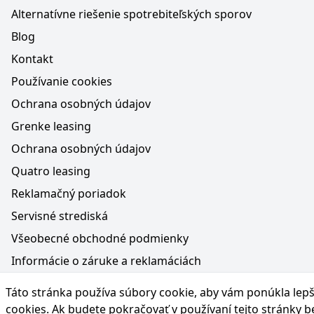
Alternatívne riešenie spotrebiteľských sporov
Blog
Kontakt
Používanie cookies
Ochrana osobných údajov
Grenke leasing
Ochrana osobných údajov
Quatro leasing
Reklamačný poriadok
Servisné strediská
Všeobecné obchodné podmienky
Informácie o záruke a reklamáciách
Médiá na webe, obsah generovaný AI a vyhlásenie o oc
Táto stránka používa súbory cookie, aby vám ponúkla lepší
Poučenie o práve na odstúpenie od zmluvy
cookies
. Ak budete pokračovať v používaní tejto stránky 