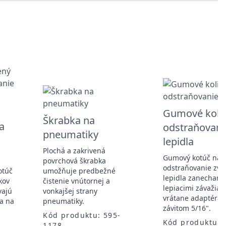
Gumové koli
Škrabka na
a
odstraňovani
pneumatiky
lepidla
Plochá a zakrivená
Gumový kotúč na
povrchová škrabka
odstraňovanie zvy
otúč
umožňuje predbežné
lepidla zanechaný
kov
čistenie vnútornej a
lepiacimi závažiami
vajú
vonkajšej strany
vrátane adaptéra 
sa na
pneumatiky.
závitom 5/16".
Kód produktu: 595-
Kód produktu:
1178