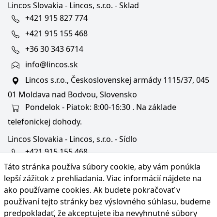
Lincos Slovakia - Lincos, s.r.o. - Sklad
+421 915 827 774
+421 915 155 468
+36 30 343 6714
info@lincos.sk
Lincos s.r.o., Československej armády 1115/37, 045
01 Moldava nad Bodvou, Slovensko
Pondelok - Piatok: 8:00-16:30 . Na základe
telefonickej dohody.
Lincos Slovakia - Lincos, s.r.o. - Sídlo
+421 915 155 468
Táto stránka používa súbory cookie, aby vám ponúkla
+36/30 343 6714
lepší zážitok z prehliadania. Viac informácií nájdete na
bratislava@lincos.sk
ako používame cookies
. Ak budete pokračovať v
Lincos s.r.o., Rustaveliho 4, 831 06 Bratislava - m. č.
používaní tejto stránky bez výslovného súhlasu, budeme
Rača, Slovensko
predpokladať, že akceptujete iba nevyhnutné súbory