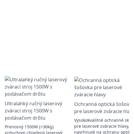
Ultralahký ručný laserový
Ochranná optická šošovk
zvárací stroj 1500W s
pre laserové zváracie hlav
podávačom drôtu
Vysokokvalitné ochranné sklo
pre laserové zváracie hlavy,
Prenosný 1500W (<36kg)
navrhnuté na ochranu optiky
vzduchom chladený laserový