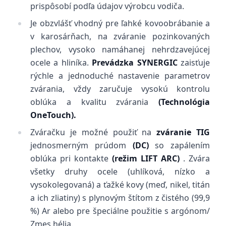
prispôsobí podľa údajov výrobcu vodiča.
Je obzvlášť vhodný pre ľahké kovoobrábanie a
v karosárňach, na zváranie pozinkovaných
plechov, vysoko namáhanej nehrdzavejúcej
ocele a hliníka.
Prevádzka SYNERGIC
zaisťuje
rýchle a jednoduché nastavenie parametrov
zvárania, vždy zaručuje vysokú kontrolu
oblúka a kvalitu zvárania
(Technológia
OneTouch).
Zváračku je možné použiť na
zváranie TIG
jednosmerným prúdom
(DC)
so zapálením
oblúka pri kontakte
(režim LIFT ARC)
. Zvára
všetky druhy ocele (uhlíková, nízko a
vysokolegovaná) a ťažké kovy (meď, nikel, titán
a ich zliatiny) s plynovým štítom z čistého (99,9
%) Ar alebo pre špeciálne použitie s argónom/
Zmes hélia.