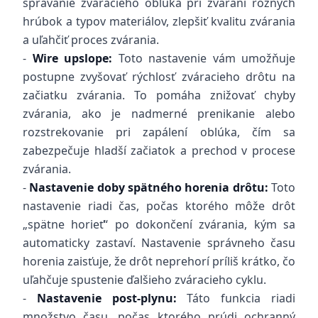
správanie zváracieho oblúka pri zváraní rôznych
hrúbok a typov materiálov, zlepšiť kvalitu zvárania
a uľahčiť proces zvárania.
-
Wire upslope:
Toto nastavenie vám umožňuje
postupne zvyšovať rýchlosť zváracieho drôtu na
začiatku zvárania. To pomáha znižovať chyby
zvárania, ako je nadmerné prenikanie alebo
rozstrekovanie pri zapálení oblúka, čím sa
zabezpečuje hladší začiatok a prechod v procese
zvárania.
-
Nastavenie doby spätného horenia drôtu:
Toto
nastavenie riadi čas, počas ktorého môže drôt
„spätne horieť“ po dokončení zvárania, kým sa
automaticky zastaví. Nastavenie správneho času
horenia zaisťuje, že drôt neprehorí príliš krátko, čo
uľahčuje spustenie ďalšieho zváracieho cyklu.
-
Nastavenie post-plynu:
Táto funkcia riadi
množstvo času, počas ktorého prúdi ochranný