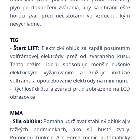
plyn po dokončení zvárania, aby sa chránil ešte
horúci zvar pred nečistotami vo vzduchu, kým
nevychladne.
TIG
-
Štart LIFT:
Elektrický oblúk sa zapáli posunutím
volfrámovej elektródy preč od zváraného kusu.
Tento režim úderu spôsobuje menšie rušenie
elektrickým vyžarovaním a znižuje inklúzie
volfrámu a opotrebovanie elektródy na minimum.
- Rýchlosť drôtu a zvárací prúd zobrazené na LCD
obrazovke
MMA
-
Sila oblúka:
Pomáha udržiavať stabilný oblúk aj v
ťažkých podmienkach, ako sú husté zvary.
Pomocou funkcie Arc Force menič automaticky