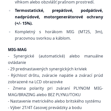
vlhkom alebo obzvlášť prašnom prostredí.
Termostatické, prepäťové, podpäťové,
nadprúdové, motorgenerátorové ochrany
(+/- 15%).
Kompletný s horákom MIG (MT25, 3m),
pracovnou svorkou a káblom.
MIG-MAG
- Synergické (automatické) alebo manuálne
ovládanie
- 29 prednastavených synergických kriviek
- Rýchlosť drôtu, zváracie napätie a zvárací prúd
zobrazené na LCD obrazovke
- Zmena polarity pri zváraní PLYNOM MIG-
MAG/BRAZING alebo BEZ PLYNU/TOKU
- Nastavenie metrického alebo britského systému
- Výber 2T/4T časovej prevádzky a bodu