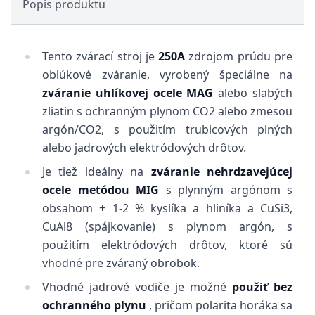
Popis produktu
Tento zvárací stroj je
250A
zdrojom prúdu pre
oblúkové zváranie, vyrobený špeciálne na
zváranie uhlíkovej ocele MAG
alebo slabých
zliatin s ochranným plynom CO2 alebo zmesou
argón/CO2, s použitím trubicových plných
alebo jadrových elektródových drôtov.
Je tiež ideálny na
zváranie nehrdzavejúcej
ocele metódou MIG
s plynným argónom s
obsahom + 1-2 % kyslíka a hliníka a CuSi3,
CuAl8 (spájkovanie) s plynom argón, s
použitím elektródových drôtov, ktoré sú
vhodné pre zváraný obrobok.
Vhodné jadrové vodiče je možné
použiť bez
ochranného plynu
, pričom polarita horáka sa