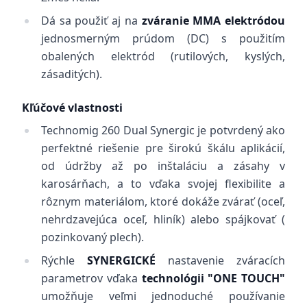
Dá sa použiť aj na
zváranie MMA elektródou
jednosmerným prúdom (DC) s použitím
obalených elektród (rutilových, kyslých,
zásaditých).
Kľúčové vlastnosti
Technomig 260 Dual Synergic je potvrdený ako
perfektné riešenie pre širokú škálu aplikácií,
od údržby až po inštaláciu a zásahy v
karosárňach, a to vďaka svojej flexibilite a
rôznym materiálom, ktoré dokáže zvárať (oceľ,
nehrdzavejúca oceľ, hliník) alebo spájkovať (
pozinkovaný plech).
Rýchle
SYNERGICKÉ
nastavenie zváracích
parametrov vďaka
technológii "ONE TOUCH"
umožňuje veľmi jednoduché používanie