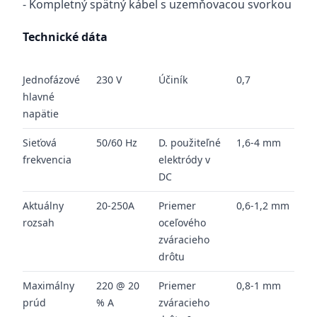
- Kompletný spätný kábel s uzemňovacou svorkou
Technické dáta
Jednofázové
230 V
Účiník
0,7
hlavné
napätie
Sieťová
50/60 Hz
D. použiteľné
1,6-4 mm
frekvencia
elektródy v
DC
Aktuálny
20-250A
Priemer
0,6-1,2 mm
rozsah
oceľového
zváracieho
drôtu
Maximálny
220 @ 20
Priemer
0,8-1 mm
prúd
% A
zváracieho