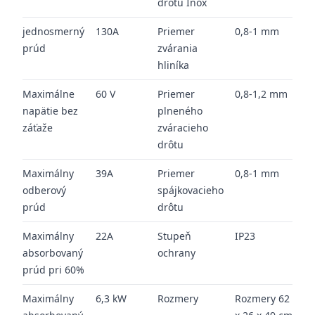
drôtu Inox
jednosmerný
130A
Priemer
0,8-1 mm
prúd
zvárania
hliníka
Maximálne
60 V
Priemer
0,8-1,2 mm
napätie bez
plneného
záťaže
zváracieho
drôtu
Maximálny
39A
Priemer
0,8-1 mm
odberový
spájkovacieho
prúd
drôtu
Maximálny
22A
Stupeň
IP23
absorbovaný
ochrany
prúd pri 60%
Maximálny
6,3 kW
Rozmery
Rozmery 62