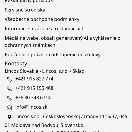
Reklamačný poriadok
Servisné strediská
Všeobecné obchodné podmienky
Informácie o záruke a reklamáciách
Médiá na webe, obsah generovaný AI a vyhlásenie o
ochranných známkach
Poučenie o práve na odstúpenie od zmluvy
Kontakty
Lincos Slovakia - Lincos, s.r.o. - Sklad
+421 915 827 774
+421 915 155 468
+36 30 343 6714
info@lincos.sk
Lincos s.r.o., Československej armády 1115/37, 045
01 Moldava nad Bodvou, Slovensko