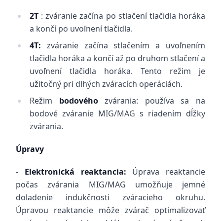
2T
: zváranie začína po stlačení tlačidla horáka
a končí po uvoľnení tlačidla.
4T:
zváranie začína stlačením a uvoľnením
tlačidla horáka a končí až po druhom stlačení a
uvoľnení tlačidla horáka. Tento režim je
užitočný pri dlhých zváracích operáciách.
Režim
bodového
zvárania: používa sa na
bodové zváranie MIG/MAG s riadením dĺžky
zvárania.
Úpravy
-
Elektronická reaktancia:
Úprava reaktancie
počas zvárania MIG/MAG umožňuje jemné
doladenie indukčnosti zváracieho okruhu.
Úpravou reaktancie môže zvárač optimalizovať