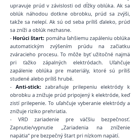
upravuje prúd v závislosti od dĺžky oblúka. Ak sa
oblúk náhodou dotkne obrobku, prúd sa zvýši,
takže sa nelepí. Ak sú od seba príliš ďaleko, prúd
sa zníži a oblúk nezhasne.
-
Horúci štart:
pomáha ľahšiemu zapáleniu oblúka
automatickým zvýšením prúdu na začiatku
zváracieho procesu. To môže byť užitočné najmä
pri ťažko zápalných elektródach. Uľahčuje
zapálenie oblúka pre materiály, ktoré sú príliš
studené alebo príliš hrubé.
-
Anti-stick:
zabraňuje prilepeniu elektródy k
obrobku a znižuje prúd pripojený k elektróde, keď
zistí prilepenie. To uľahčuje vyberanie elektródy a
znižuje riziko prehriatia.
- VRD zariadenie pre väčšiu bezpečnosť.
Zapnutie/vypnutie „Zariadenia na zníženie
napätia“ pre bezpečný štart pri nízkom napätí.