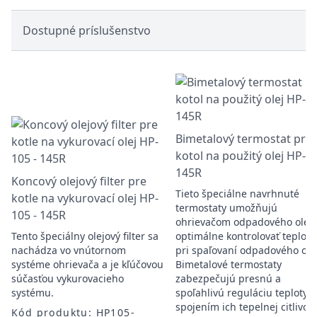
Dostupné príslušenstvo
Bimetalový termostat pre
kotol na použitý olej HP-1
145R
Koncový olejový filter pre
Tieto špeciálne navrhnuté
kotle na vykurovací olej HP-
termostaty umožňujú
105 - 145R
ohrievačom odpadového olej
Tento špeciálny olejový filter sa
optimálne kontrolovať teplotu
nachádza vo vnútornom
pri spaľovaní odpadového ole
systéme ohrievača a je kľúčovou
Bimetalové termostaty
súčasťou vykurovacieho
zabezpečujú presnú a
systému.
spoľahlivú reguláciu teploty
spojením ich tepelnej citlivost
Kód produktu: HP105-