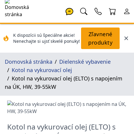
AI
Zľavnené
K dispozícii sú špeciálne akcie!
Nenechajte si ujsť skvelé ponuky!
produkty
Domovská stránka
Dielenské vybavenie
Kotol na vykurovací olej
Kotol na vykurovací olej (ELTO) s napojením
na ÚK, HW, 39-55kW
Kotol na vykurovací olej (ELTO) s