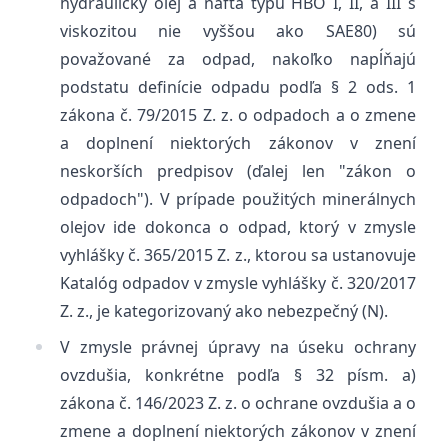
hydraulický olej a nafta typu HBO I, II, a III s
viskozitou nie vyššou ako SAE80) sú
považované za odpad, nakoľko napĺňajú
podstatu definície odpadu podľa § 2 ods. 1
zákona č. 79/2015 Z. z. o odpadoch a o zmene
a doplnení niektorých zákonov v znení
neskorších predpisov (ďalej len "zákon o
odpadoch"). V prípade použitých minerálnych
olejov ide dokonca o odpad, ktorý v zmysle
vyhlášky č. 365/2015 Z. z., ktorou sa ustanovuje
Katalóg odpadov v zmysle vyhlášky č. 320/2017
Z. z., je kategorizovaný ako nebezpečný (N).
V zmysle právnej úpravy na úseku ochrany
ovzdušia, konkrétne podľa § 32 písm. a)
zákona č. 146/2023 Z. z. o ochrane ovzdušia a o
zmene a doplnení niektorých zákonov v znení