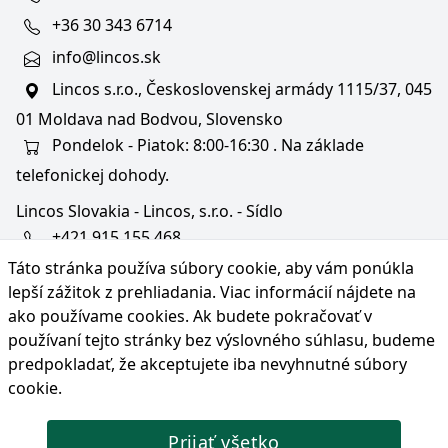
+36 30 343 6714
info@lincos.sk
Lincos s.r.o., Československej armády 1115/37, 045
01 Moldava nad Bodvou, Slovensko
Pondelok - Piatok: 8:00-16:30 . Na základe
telefonickej dohody.
Lincos Slovakia - Lincos, s.r.o. - Sídlo
+421 915 155 468
Táto stránka používa súbory cookie, aby vám ponúkla
+36/30 343 6714
lepší zážitok z prehliadania. Viac informácií nájdete na
bratislava@lincos.sk
ako používame cookies
. Ak budete pokračovať v
Lincos s.r.o., Rustaveliho 4, 831 06 Bratislava - m. č.
používaní tejto stránky bez výslovného súhlasu, budeme
Rača, Slovensko
predpokladať, že akceptujete iba nevyhnutné súbory
cookie.
Iba sídlo firmy
Prijať všetko