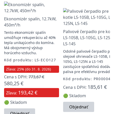
Ekonomizér spalín, 12.7kW,
450m³/h
Palivové čerpadlo pre kotl
Tento ekonomizér spalín
LS-105B, LS-105G, LS-125N
umožňuje rekuperáciu až 40%
tepla unikajúceho do komína.
LS-145
Má obojsmerný výstup
Odolné palivové čerpadlo pre
horúceho vzduchu.
olejové ohrievače LS-105B, LS
Kód produktu: LS-ECO127
105G, LS-125N a LS-145
zaisťujúce spoľahlivú dodávk
Zľava: 25% (do 31. 8. 2026)
paliva pre efektívnu prevádzk
Cena s DPH:
773,67 €
Kód produktu: PR00004
580,25 €
185,61 €
Cena s DPH:
193,42 €
Zľava:
🟢 Skladom
🟢 Skladom
Objednať
Objednať