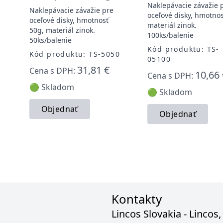
Naklepávacie závažie 
Naklepávacie závažie pre
oceľové disky, hmotnos
oceľové disky, hmotnosť
materiál zinok.
50g, materiál zinok.
100ks/balenie
50ks/balenie
Kód produktu: TS-
Kód produktu: TS-5050
05100
31,81 €
Cena s DPH:
10,66 
Cena s DPH:
🟢 Skladom
🟢 Skladom
Objednať
Objednať
Kontakty
Lincos Slovakia - Lincos, 