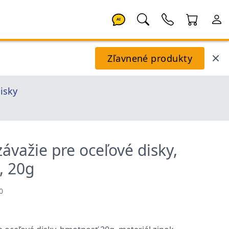
AI
Zľavnené produkty
isky
ávažie pre oceľové disky,
, 20g
0