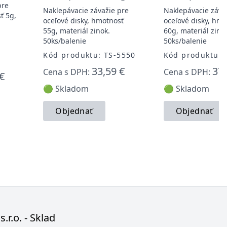
pre
Naklepávacie závažie pre
Naklepávacie záva
ť 5g,
oceľové disky, hmotnosť
oceľové disky, hmo
55g, materiál zinok.
60g, materiál zino
50ks/balenie
50ks/balenie
Kód produktu: TS-5550
Kód produktu: 
33,59 €
37,
Cena s DPH:
Cena s DPH:
€
🟢 Skladom
🟢 Skladom
Objednať
Objednať
s.r.o. - Sklad