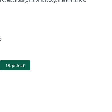
 oceľové disky, hmotnosť 20g, materiál zinok.
2
Objednať