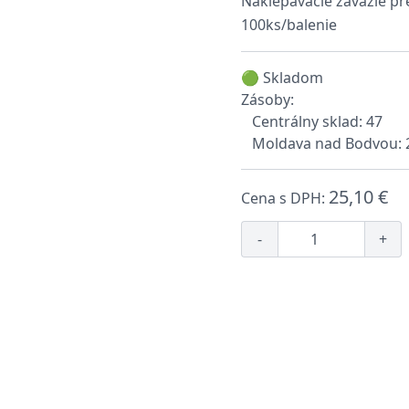
Naklepávacie závažie pre
100ks/balenie
🟢 Skladom
Zásoby:
Centrálny sklad: 47
Moldava nad Bodvou: 
25,10 €
Cena s DPH:
-
+