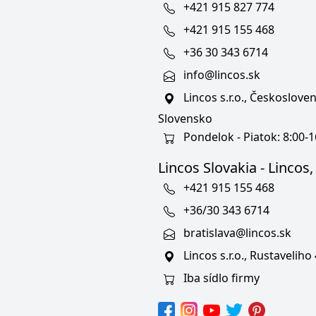
+421 915 827 774
+421 915 155 468
+36 30 343 6714
info@lincos.sk
Lincos s.r.o., Českoslov
Slovensko
Pondelok - Piatok: 8:00-1
Lincos Slovakia - Lincos, s
+421 915 155 468
+36/30 343 6714
bratislava@lincos.sk
Lincos s.r.o., Rustaveliho
Iba sídlo firmy