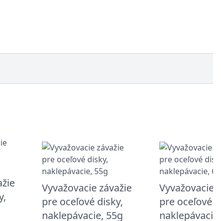
ažie
Vyvažovacie závažie
Vyvažovacie z
y,
pre oceľové disky,
pre oceľové d
g
naklepávacie, 55g
naklepávacie