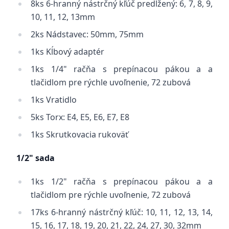
8ks
6-hranný nástrčný kľúč predĺžený
: 6, 7, 8, 9,
10, 11, 12, 13mm
2ks
Nádstavec
: 50mm, 75mm
1ks
Kĺbový adaptér
1ks
1/4" račňa s prepínacou pákou a a
tlačidlom pre rýchle uvoľnenie, 72 zubová
1ks
Vratidlo
5ks Torx: E4, E5, E6, E7, E8
1ks
Skrutkovacia rukoväť
1/2" sada
1ks
1/2" račňa s prepínacou pákou a a
tlačidlom pre rýchle uvoľnenie, 72 zubová
17ks
6-hranný nástrčný kľúč
: 10, 11, 12, 13, 14,
15, 16, 17, 18, 19, 20, 21, 22, 24, 27, 30, 32mm