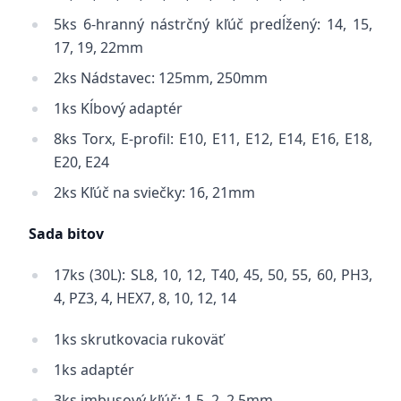
5ks
6-hranný nástrčný kľúč predĺžený
: 14, 15,
17, 19, 22mm
2ks
Nádstavec
: 125mm, 250mm
1ks
Kĺbový adaptér
8ks Torx, E-profil: E10, E11, E12, E14, E16, E18,
E20, E24
2ks
Kľúč na sviečky
: 16, 21mm
Sada bitov
17ks (30L): SL8, 10, 12, T40, 45, 50, 55, 60, PH3,
4, PZ3, 4, HEX7, 8, 10, 12, 14
1ks skrutkovacia rukoväť
1ks adaptér
3ks imbusový kľúč: 1.5, 2, 2.5mm