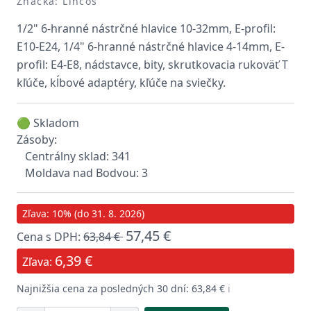
Značka: Lincos
1/2" 6-hranné nástrčné hlavice 10-32mm, E-profil:
E10-E24, 1/4" 6-hranné nástrčné hlavice 4-14mm, E-
profil: E4-E8, nádstavce, bity, skrutkovacia rukoväť T
kľúče, kĺbové adaptéry, kľúče na sviečky.
🟢 Skladom
Zásoby:
Centrálny sklad: 341
Moldava nad Bodvou: 3
Zľava: 10% (do 31. 8. 2026)
57,45 €
Cena s DPH:
63,84 €
6,39 €
Zľava:
Najnižšia cena za posledných 30 dní: 63,84 €
ℹ️