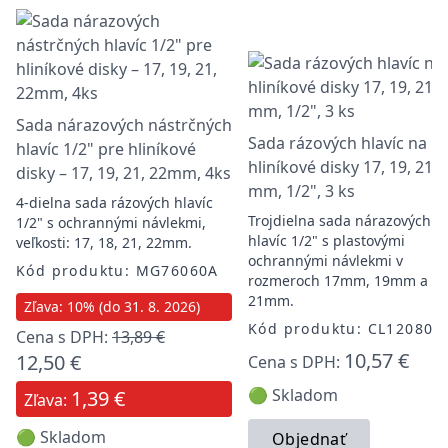
Sada nárazových nástrčných
Sada rázových hlavíc na
hlavíc 1/2" pre hliníkové
hliníkové disky 17, 19, 21
disky – 17, 19, 21, 22mm, 4ks
mm, 1/2", 3 ks
4-dielna sada rázových hlavíc
Trojdielna sada nárazových
1/2" s ochrannými návlekmi,
hlavíc 1/2" s plastovými
veľkosti: 17, 18, 21, 22mm.
ochrannými návlekmi v
Kód produktu: MG76060A
rozmeroch 17mm, 19mm a
21mm.
Zľava: 10% (do 31. 8. 2026)
Kód produktu: CL120800
Cena s DPH:
13,89 €
10,57 €
12,50 €
Cena s DPH:
🟢 Skladom
1,39 €
Zľava:
🟢 Skladom
Objednať