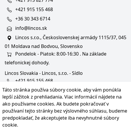
+421 915 827 774
+421 915 155 468
+36 30 343 6714
info@lincos.sk
Lincos s.r.o., Československej armády 1115/37, 045
01 Moldava nad Bodvou, Slovensko
Pondelok - Piatok: 8:00-16:30 . Na základe
telefonickej dohody.
Lincos Slovakia - Lincos, s.r.o. - Sídlo
+421 915 155 468
Táto stránka používa súbory cookie, aby vám ponúkla
+36/30 343 6714
lepší zážitok z prehliadania. Viac informácií nájdete na
bratislava@lincos.sk
ako používame cookies
. Ak budete pokračovať v
Lincos s.r.o., Rustaveliho 4, 831 06 Bratislava - m. č.
používaní tejto stránky bez výslovného súhlasu, budeme
Rača, Slovensko
predpokladať, že akceptujete iba nevyhnutné súbory
cookie.
Iba sídlo firmy