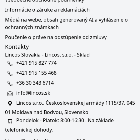
Informácie o záruke a reklamáciách
Médiá na webe, obsah generovaný AI a vyhlásenie o
ochranných známkach
Poučenie o práve na odstúpenie od zmluvy
Kontakty
Lincos Slovakia - Lincos, s.r.o. - Sklad
+421 915 827 774
+421 915 155 468
+36 30 343 6714
info@lincos.sk
Lincos s.r.o., Československej armády 1115/37, 045
01 Moldava nad Bodvou, Slovensko
Pondelok - Piatok: 8:00-16:30 . Na základe
telefonickej dohody.