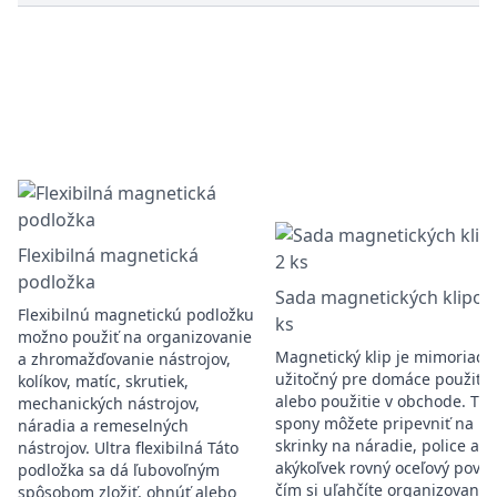
Flexibilná magnetická
podložka
Sada magnetických klipov,
Flexibilnú magnetickú podložku
ks
možno použiť na organizovanie
Magnetický klip je mimoriadn
a zhromažďovanie nástrojov,
užitočný pre domáce použitie
kolíkov, matíc, skrutiek,
alebo použitie v obchode. Tie
mechanických nástrojov,
spony môžete pripevniť na
náradia a remeselných
skrinky na náradie, police ale
nástrojov. Ultra flexibilná Táto
akýkoľvek rovný oceľový povrc
podložka sa dá ľubovoľným
čím si uľahčíte organizovanie
spôsobom zložiť, ohnúť alebo