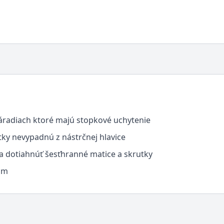
náradiach ktoré majú stopkové uchytenie
tky nevypadnú z nástrčnej hlavice
 a dotiahnúť šesťhranné matice a skrutky
3mm