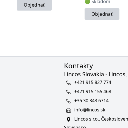
🟢 Skladom
Objednať
Objednať
Kontakty
Lincos Slovakia - Lincos, 
+421 915 827 774
+421 915 155 468
+36 30 343 6714
info@lincos.sk
Lincos s.r.o., Českoslov
Slovensko