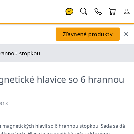
AI
Zľavnené produkty
hrannou stopkou
netické hlavice so 6 hrannou
318
h magnetických hlavíi so 6 hrannou stopkou. Sada sa dá
rutkovačoch. Hlava je magnetická, vďaka ktorému,