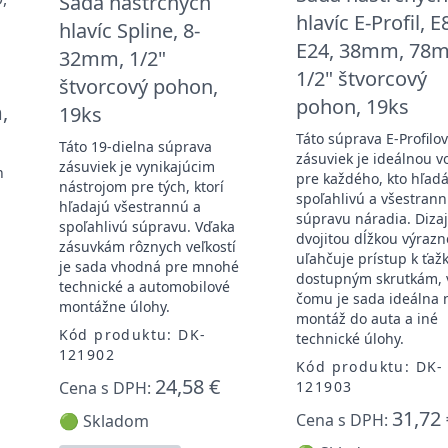
Sada nástrčných
hlavíc E-Profil, E
hlavíc Spline, 8-
E24, 38mm, 78
32mm, 1/2"
1/2" štvorcový
štvorcový pohon,
pohon, 19ks
,
19ks
Táto súprava E-Profilo
Táto 19-dielna súprava
zásuviek je ideálnou v
zásuviek je vynikajúcim
h
pre každého, kto hľad
nástrojom pre tých, ktorí
spoľahlivú a všestran
hľadajú všestrannú a
súpravu náradia. Dizaj
spoľahlivú súpravu. Vďaka
a
dvojitou dĺžkou výrazn
zásuvkám rôznych veľkostí
uľahčuje prístup k ťaž
je sada vhodná pre mnohé
dostupným skrutkám, 
technické a automobilové
čomu je sada ideálna 
montážne úlohy.
montáž do auta a iné
Kód produktu: DK-
technické úlohy.
121902
Kód produktu: DK-
24,58 €
Cena s DPH:
121903
31,72 
Cena s DPH:
🟢 Skladom