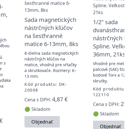
8-
mm,
Sada magnetických
1/2" sada
nástrčných kľúčov
dvanásťhran
na šesťhranné
nástrčných k
vých
matice 6-13mm, 8ks
Spline. Veľkost
oľbou
á
8-dielna sada magnetických
36mm, 21ks
nú
nástrčných kľúčov na
n s
Vhodné pre metric
matice, vhodná pre vŕtačky
e
palcové (SAE) štan
a skrutkovače. Rozmery: 6–
ko
bodové Torx a 12-
13 mm.
vďaka
skrutky.
Kód produktu: DK-
na
Kód produktu: 
20008
122110
4,87 €
Cena s DPH:
27,
Cena s DPH:
🟢 Skladom
🟢 Skladom
€
Objednať
Objednať