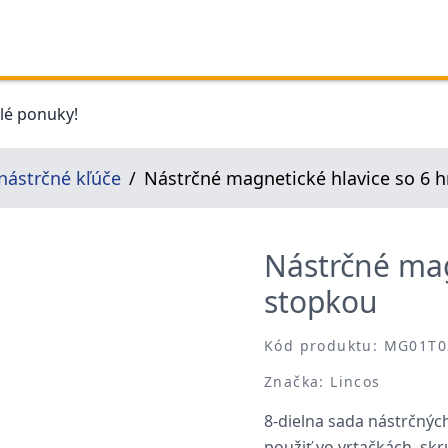
elé ponuky!
nástrčné kľúče
Nástrčné magnetické hlavice so 6 
Nástrčné mag
stopkou
Kód produktu: MG01T0
Značka: Lincos
8-dielna sada nástrčnýc
použiť vo vrtačkách, sk