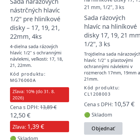
Sada nárazových
nástrčných hlavíc
Sada rázových
1/2" pre hliníkové
hlavíc na hliníkové
disky – 17, 19, 21,
disky 17, 19, 21 mm
22mm, 4ks
1/2", 3 ks
4-dielna sada rázových
hlavíc 1/2" s ochrannými
Trojdielna sada nárazovýc
návlekmi, veľkosti: 17, 18,
hlavíc 1/2" s plastovými
21, 22mm.
ochrannými návlekmi v
rozmeroch 17mm, 19mm 
Kód produktu:
21mm.
MG76060A
Kód produktu:
Zľava: 10% (do 31. 8.
CL1208003
2026)
10,57 €
Cena s DPH:
Cena s DPH:
13,89 €
12,50 €
🟢 Skladom
1,39 €
Zľava:
Objednať
🟢 Skladom