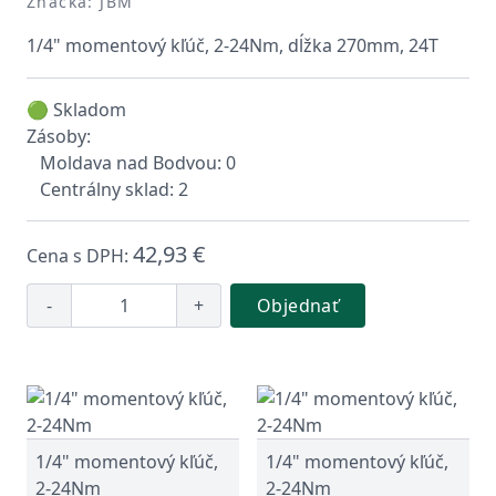
Značka: JBM
1/4" momentový kľúč, 2-24Nm, dĺžka 270mm, 24T
🟢 Skladom
Zásoby:
Moldava nad Bodvou: 0
Centrálny sklad: 2
42,93 €
Cena s DPH:
-
+
Objednať
1/4" momentový kľúč,
1/4" momentový kľúč,
2-24Nm
2-24Nm