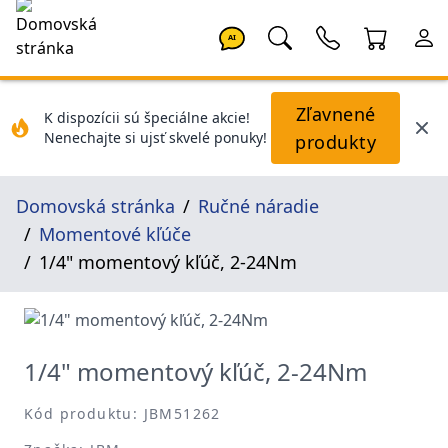
AI
Zľavnené
K dispozícii sú špeciálne akcie!
Nenechajte si ujsť skvelé ponuky!
produkty
Domovská stránka
Ručné náradie
Momentové kľúče
1/4" momentový kľúč, 2-24Nm
1/4" momentový kľúč, 2-24Nm
Kód produktu: JBM51262