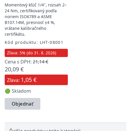
Momentový kľúč 1/4", rozsah 2–
24 Nm, certifikovaný podľa
noriem ISO6789 a ASME
B107.14M, presnosť ±4 %,
vrátane kalibračného
certifikátu.
Kód produktu: LHT-08001
Zľava: 5% (do 31. 8. 2026)
Cena s DPH:
21,14 €
20,09 €
1,05 €
Zľava:
🟢 Skladom
Objednať