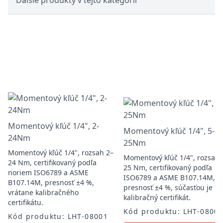
Ďalšie produkty v tejto kategórii
Momentový kľúč 1/4", 2-
Momentový kľúč 1/4", 5-
24Nm
25Nm
Momentový kľúč 1/4", rozsah 2–
Momentový kľúč 1/4", rozsah 
24 Nm, certifikovaný podľa
25 Nm, certifikovaný podľa
noriem ISO6789 a ASME
ISO6789 a ASME B107.14M,
B107.14M, presnosť ±4 %,
presnosť ±4 %, súčasťou je
vrátane kalibračného
kalibračný certifikát.
certifikátu.
Kód produktu: LHT-0800
Kód produktu: LHT-08001