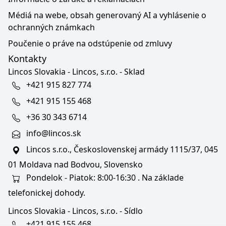
Médiá na webe, obsah generovaný AI a vyhlásenie o
ochranných známkach
Poučenie o práve na odstúpenie od zmluvy
Kontakty
Lincos Slovakia - Lincos, s.r.o. - Sklad
+421 915 827 774
+421 915 155 468
+36 30 343 6714
info@lincos.sk
Lincos s.r.o., Československej armády 1115/37, 045
01 Moldava nad Bodvou, Slovensko
Pondelok - Piatok: 8:00-16:30 . Na základe
telefonickej dohody.
Lincos Slovakia - Lincos, s.r.o. - Sídlo
+421 915 155 468