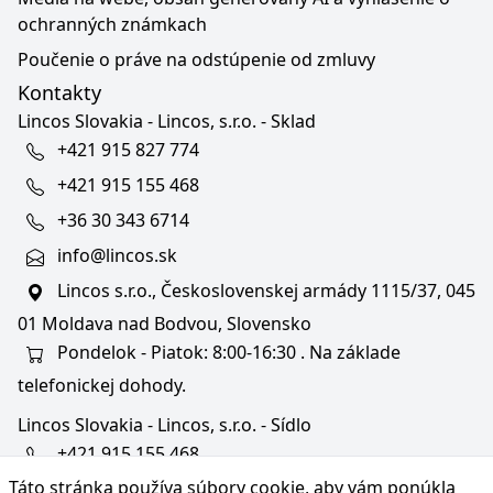
ochranných známkach
Poučenie o práve na odstúpenie od zmluvy
Kontakty
Lincos Slovakia - Lincos, s.r.o. - Sklad
+421 915 827 774
+421 915 155 468
+36 30 343 6714
info@lincos.sk
Lincos s.r.o., Československej armády 1115/37, 045
01 Moldava nad Bodvou, Slovensko
Pondelok - Piatok: 8:00-16:30 . Na základe
telefonickej dohody.
Lincos Slovakia - Lincos, s.r.o. - Sídlo
+421 915 155 468
Táto stránka používa súbory cookie, aby vám ponúkla
+36/30 343 6714