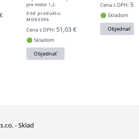
53,
pre motor 1,2.
Cena s DPH:
Kód produktu:
€
🟢 Skladom
MG93396
51,03 €
Objednať
Cena s DPH:
🟢 Skladom
Objednať
s.r.o. - Sklad