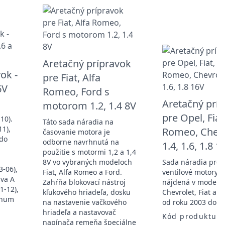
Aretačný prípravok
ok -
pre Fiat, Alfa
6V
Romeo, Ford s
Aretačný prí
motorom 1.2, 1.4 8V
pre Opel, Fiat
10).
Táto sada náradia na
11),
Romeo, Chevr
časovanie motora je
ndo
odborne navrhnutá na
1.4, 1.6, 1.8 1
použitie s motormi 1,2 a 1,4
8V vo vybraných modeloch
Sada náradia pre 
3-06),
Fiat, Alfa Romeo a Ford.
ventilové motory 
iva A
Zahŕňa blokovací nástroj
nájdená v modeloc
1-12),
kľukového hriadeľa, dosku
Chevrolet, Fiat a 
ignum
na nastavenie vačkového
od roku 2003 do r
hriadeľa a nastavovač
Kód produktu:
napínača remeňa špeciálne