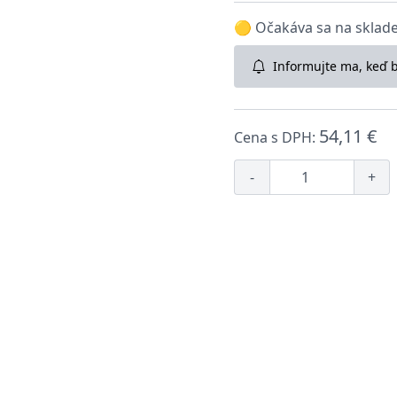
🟡 Očakáva sa na sklade:
Informujte ma, keď 
54,11 €
Cena s DPH:
-
+