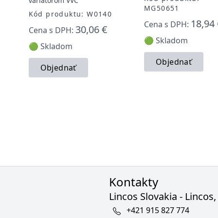
variátorom VVC
MG50651
Kód produktu: W0140
18,94 
Cena s DPH:
30,06 €
Cena s DPH:
🟢 Skladom
🟢 Skladom
Objednať
Objednať
Kontakty
Lincos Slovakia - Lincos, 
+421 915 827 774