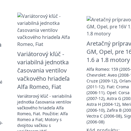
Aretačný príprav
a
GM, Opel, pre 1
Variátorový kľúč -
1.6 a 1.8 motory
variabilná jednotka
časovania ventilov
Alfa Romeo: 159 (2005-
Chevrolet: Aveo (2008-
vačkového hriadeľa
Cruze (2009-12), Orla
té
Alfa Romeo, Fiat
(2011-12). Fiat: Croma
(2006-11). Opel: Corsa
Variátorový kľúč - variabilná
(2007-12), Astra G (200
jednotka časovania ventilov
Astra H (2004-12), Mer
vačkového hriadeľa Alfa
(2006-10), Zafira B (200
Romeo, Fiat. Použitie: Alfa
Vectra C (2006-08), S
Romeo a Fiat; Motory s
(2006-08)
9-
dvojitou vačkou s
Kód produktu: