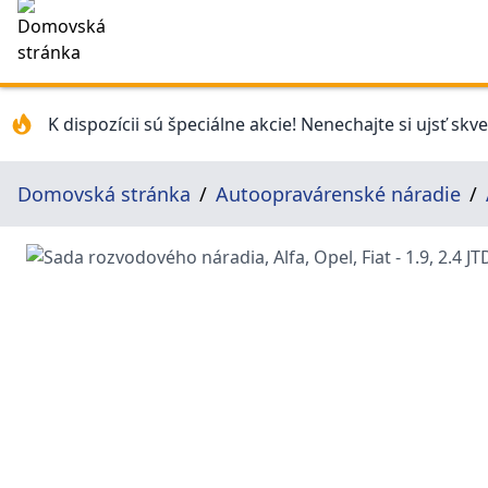
K dispozícii sú špeciálne akcie! Nenechajte si ujsť skv
Domovská stránka
Autoopravárenské náradie