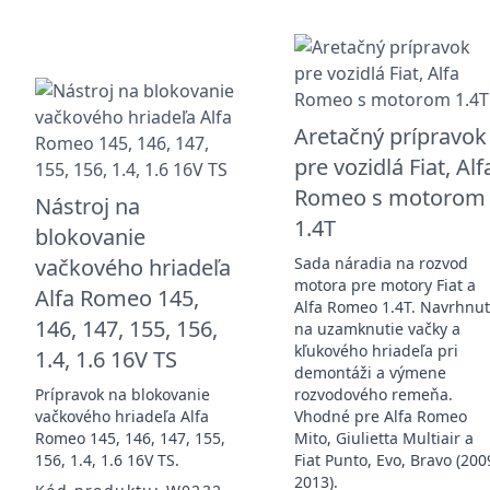
Aretačný prípravok
pre vozidlá Fiat, Alf
Romeo s motorom
Nástroj na
1.4T
blokovanie
vačkového hriadeľa
Sada náradia na rozvod
motora pre motory Fiat a
Alfa Romeo 145,
Alfa Romeo 1.4T. Navrhnu
146, 147, 155, 156,
na uzamknutie vačky a
kľukového hriadeľa pri
1.4, 1.6 16V TS
demontáži a výmene
Prípravok na blokovanie
rozvodového remeňa.
vačkového hriadeľa Alfa
Vhodné pre Alfa Romeo
Romeo 145, 146, 147, 155,
Mito, Giulietta Multiair a
156, 1.4, 1.6 16V TS.
Fiat Punto, Evo, Bravo (200
2013).