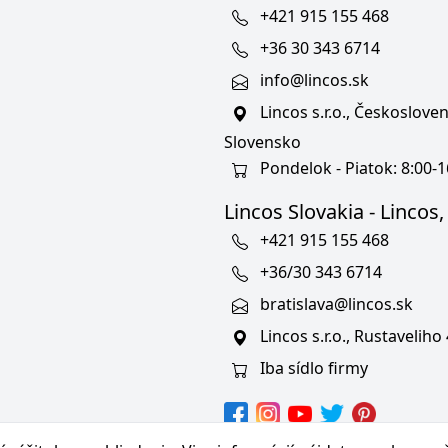
+421 915 155 468
+36 30 343 6714
info@lincos.sk
Lincos s.r.o., Českoslov
Slovensko
Pondelok - Piatok: 8:00-1
Lincos Slovakia - Lincos, s
+421 915 155 468
+36/30 343 6714
bratislava@lincos.sk
Lincos s.r.o., Rustaveliho
Iba sídlo firmy
hranných známkach