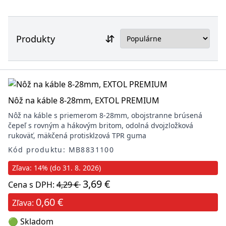
Produkty
Nôž na káble 8-28mm, EXTOL PREMIUM
Nôž na káble s priemerom 8-28mm, obojstranne brúsená
čepeľ s rovným a hákovým britom, odolná dvojzložková
rukoväť, mäkčená protisklzová TPR guma
Kód produktu: MB8831100
Zľava: 14% (do 31. 8. 2026)
3,69 €
Cena s DPH:
4,29 €
0,60 €
Zľava:
🟢 Skladom