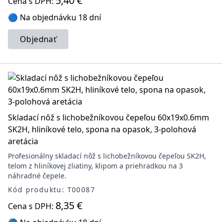
5,40 €
Cena s DPH:
🔵 Na objednávku 18 dní
Objednať
Skladací nôž s lichobežníkovou čepeľou 60x19x0.6mm
SK2H, hliníkové telo, spona na opasok, 3-polohová
aretácia
Profesionálny skladací nôž s lichobežníkovou čepeľou SK2H,
telom z hliníkovej zliatiny, klipom a priehradkou na 3
náhradné čepele.
Kód produktu: T00087
8,35 €
Cena s DPH: