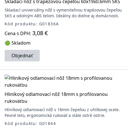
Skladací nôž s trapézovou čepeľou 60x19x0.6mm SK5
Skladací univerzálny nôž s vymeniteľnou trapézovou čepeľou
SK5 a odolným ABS telom. Ideálny do dielne aj domácnosti.
Kód produktu: G01836A
3,08 €
Cena s DPH:
🟢 Skladom
Objednať
Hliníkový odlamovací nôž 18mm s profilovanou
rukoväťou
Hliníkový odlamovací nôž s 18mm čepeľou z uhlíkovej ocele.
Pevné telo, ergonomická rukoväť a stále ostré ostrie.
Kód produktu: G01844