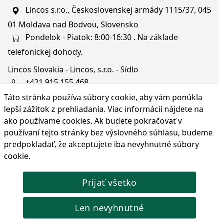
Lincos s.r.o., Československej armády 1115/37, 045
01 Moldava nad Bodvou, Slovensko
Pondelok - Piatok: 8:00-16:30 . Na základe
telefonickej dohody.
Lincos Slovakia - Lincos, s.r.o. - Sídlo
+421 915 155 468
Táto stránka používa súbory cookie, aby vám ponúkla
+36/30 343 6714
lepší zážitok z prehliadania. Viac informácií nájdete na
bratislava@lincos.sk
ako používame cookies
. Ak budete pokračovať v
Lincos s.r.o., Rustaveliho 4, 831 06 Bratislava - m. č.
používaní tejto stránky bez výslovného súhlasu, budeme
Rača, Slovensko
predpokladať, že akceptujete iba nevyhnutné súbory
cookie.
Iba sídlo firmy
Prijať všetko
© Copyright 2026 Lincos s.r.o., všetky práva vyhradené.
Len nevyhnutné