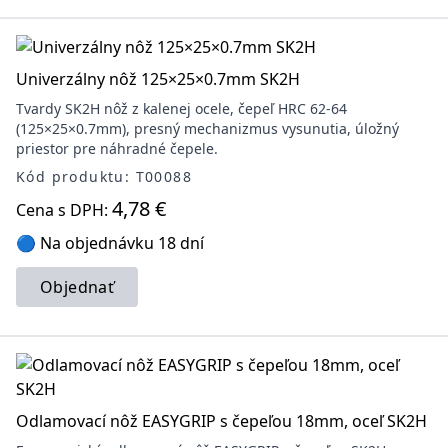
Univerzálny nôž 125×25×0.7mm SK2H
Tvardy SK2H nôž z kalenej ocele, čepeľ HRC 62-64
(125×25×0.7mm), presný mechanizmus vysunutia, úložný
priestor pre náhradné čepele.
Kód produktu: T00088
4,78 €
Cena s DPH:
🔵 Na objednávku 18 dní
Objednať
Odlamovací nôž EASYGRIP s čepeľou 18mm, oceľ SK2H