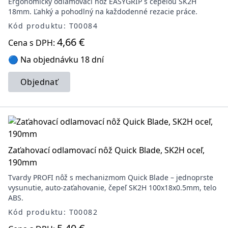
Ergonomický odlamovací nôž EASYGRIP s čepeľou SK2H
18mm. Ľahký a pohodlný na každodenné rezacie práce.
Kód produktu: T00084
4,66 €
Cena s DPH:
🔵 Na objednávku 18 dní
Objednať
Zaťahovací odlamovací nôž Quick Blade, SK2H oceľ,
190mm
Tvardy PROFI nôž s mechanizmom Quick Blade – jednoprste
vysunutie, auto-zaťahovanie, čepeľ SK2H 100x18x0.5mm, telo
ABS.
Kód produktu: T00082