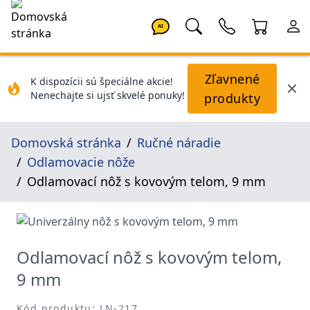
AI
Zľavnené
K dispozícii sú špeciálne akcie!
Nenechajte si ujsť skvelé ponuky!
produkty
Domovská stránka
Ručné náradie
Odlamovacie nôže
Odlamovací nôž s kovovým telom, 9 mm
Odlamovací nôž s kovovým telom,
9 mm
Kód produktu: LN-217