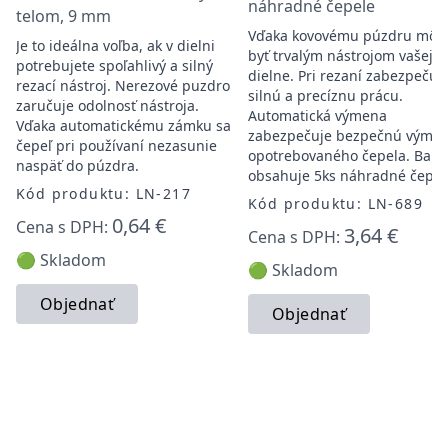
náhradné čepele
telom, 9 mm
Vďaka kovovému púzdru môž
Je to ideálna voľba, ak v dielni
byť trvalým nástrojom vašej
potrebujete spoľahlivý a silný
dielne. Pri rezaní zabezpečuj
rezací nástroj. Nerezové puzdro
silnú a precíznu prácu.
zaručuje odolnosť nástroja.
Automatická výmena
Vďaka automatickému zámku sa
zabezpečuje bezpečnú výme
čepeľ pri používaní nezasunie
opotrebovaného čepela. Bale
naspäť do púzdra.
obsahuje 5ks náhradné čepel
Kód produktu: LN-217
Kód produktu: LN-689
0,64 €
Cena s DPH:
3,64 €
Cena s DPH:
🟢 Skladom
🟢 Skladom
Objednať
Objednať