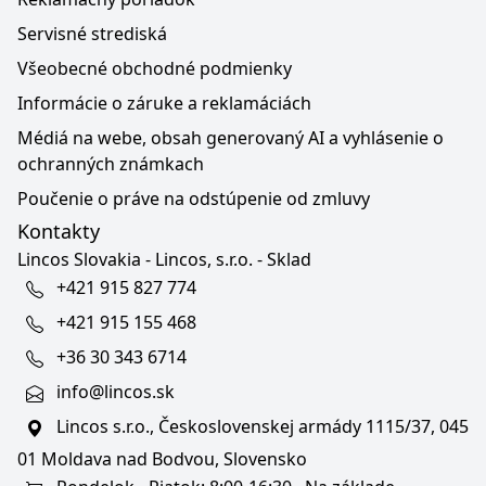
Servisné strediská
Všeobecné obchodné podmienky
Informácie o záruke a reklamáciách
Médiá na webe, obsah generovaný AI a vyhlásenie o
ochranných známkach
Poučenie o práve na odstúpenie od zmluvy
Kontakty
Lincos Slovakia - Lincos, s.r.o. - Sklad
+421 915 827 774
+421 915 155 468
+36 30 343 6714
info@lincos.sk
Lincos s.r.o., Československej armády 1115/37, 045
01 Moldava nad Bodvou, Slovensko