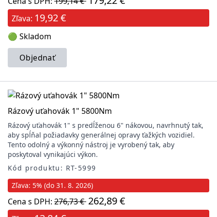
179,22 €
Cena s DPH:
199,14 €
19,92 €
Zľava:
🟢 Skladom
Objednať
Rázový uťahovák 1" 5800Nm
Rázový uťahovák 1" s predĺženou 6" nákovou, navrhnutý tak,
aby spĺňal požiadavky generálnej opravy ťažkých vozidiel.
Tento odolný a výkonný nástroj je vyrobený tak, aby
poskytoval vynikajúci výkon.
Kód produktu: RT-5999
Zľava: 5% (do 31. 8. 2026)
262,89 €
Cena s DPH:
276,73 €