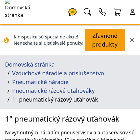
AI
Zľavnené
K dispozícii sú špeciálne akcie!
Nenechajte si ujsť skvelé ponuky!
produkty
Domovská stránka
Vzduchové náradie a príslušenstvo
Pneumatické náradie
Pneumatické rázové uťahováky
1" pneumatický rázový uťahovák
1" pneumatický rázový uťahovák
Nevyhnutným náradím pneuservisov a autoservisov sú