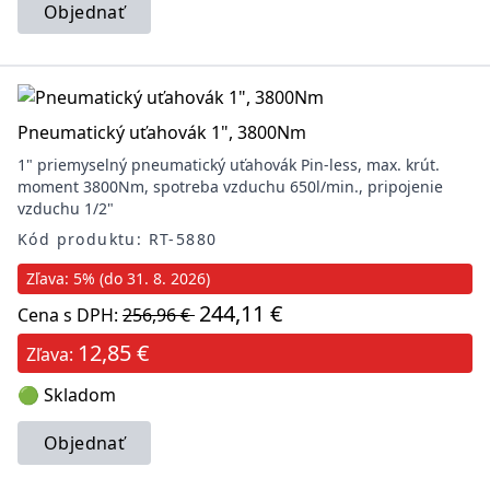
Objednať
Pneumatický uťahovák 1", 3800Nm
1" priemyselný pneumatický uťahovák Pin-less, max. krút.
moment 3800Nm, spotreba vzduchu 650l/min., pripojenie
vzduchu 1/2"
Kód produktu: RT-5880
Zľava: 5% (do 31. 8. 2026)
244,11 €
Cena s DPH:
256,96 €
12,85 €
Zľava:
🟢 Skladom
Objednať