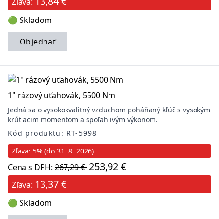
13,84 €
Zľava:
🟢 Skladom
Objednať
1" rázový uťahovák, 5500 Nm
Jedná sa o vysokokvalitný vzduchom poháňaný kľúč s vysokým
krútiacim momentom a spoľahlivým výkonom.
Kód produktu: RT-5998
Zľava: 5% (do 31. 8. 2026)
253,92 €
Cena s DPH:
267,29 €
13,37 €
Zľava:
🟢 Skladom