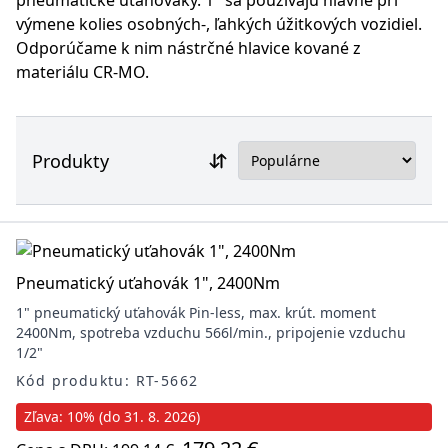
pneumatické uťahováky. 1" sa používajú hlavne pri
výmene kolies osobných-, ľahkých úžitkových vozidiel.
Odporúčame k nim nástrčné hlavice kované z
materiálu CR-MO.
Produkty
Pneumatický uťahovák 1", 2400Nm
1" pneumatický uťahovák Pin-less, max. krút. moment
2400Nm, spotreba vzduchu 566l/min., pripojenie vzduchu
1/2"
Kód produktu: RT-5662
Zľava: 10% (do 31. 8. 2026)