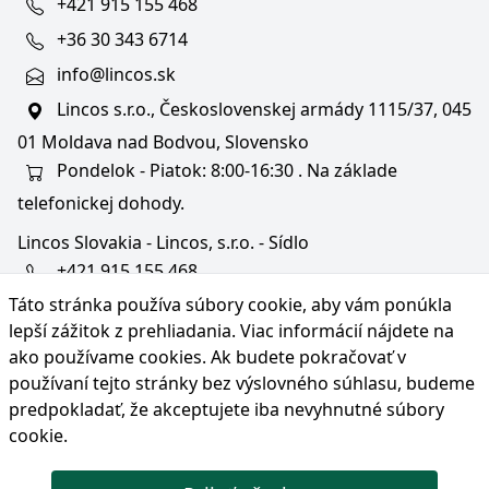
+421 915 155 468
+36 30 343 6714
info@lincos.sk
Lincos s.r.o., Československej armády 1115/37, 045
01 Moldava nad Bodvou, Slovensko
Pondelok - Piatok: 8:00-16:30 . Na základe
telefonickej dohody.
Lincos Slovakia - Lincos, s.r.o. - Sídlo
+421 915 155 468
Táto stránka používa súbory cookie, aby vám ponúkla
+36/30 343 6714
lepší zážitok z prehliadania. Viac informácií nájdete na
bratislava@lincos.sk
ako používame cookies
. Ak budete pokračovať v
Lincos s.r.o., Rustaveliho 4, 831 06 Bratislava - m. č.
používaní tejto stránky bez výslovného súhlasu, budeme
Rača, Slovensko
predpokladať, že akceptujete iba nevyhnutné súbory
cookie.
Iba sídlo firmy